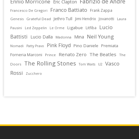
Fabrizio de Andrè
Ennio Morricone
Eric Clapton
Franco Battiato
Frank Zappa
Francesco De Gregori
Jethro Tull
Jimi Hendrix
Jovanotti
Genesis
Grateful Dead
Laura
Lucio
Ligabue
Litfiba
Pausini
Led Zeppelin
Le Orme
Battisti
Neil Young
Lucio Dalla
Mina
Madonna
Pink Floyd
Pino Daniele
Premiata
Nomadi
Patty Pravo
Renato Zero
The Beatles
Forneria Marconi
Prince
The
The Rolling Stones
Vasco
Doors
U2
Tom Waits
Rossi
Zucchero