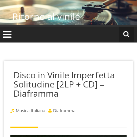
Vai
al
Ritorno al vinile
contenuto
Disco in Vinile Imperfetta
Solitudine [2LP + CD] –
Diaframma
Musica Italiana
Diaframma