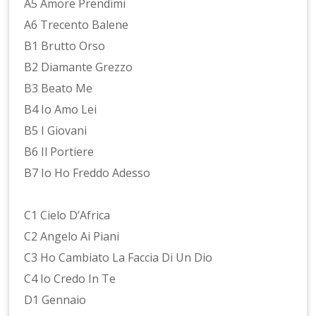
A5 Amore Prendimi
A6 Trecento Balene
B1 Brutto Orso
B2 Diamante Grezzo
B3 Beato Me
B4 Io Amo Lei
B5 I Giovani
B6 Il Portiere
B7 Io Ho Freddo Adesso
C1 Cielo D’Africa
C2 Angelo Ai Piani
C3 Ho Cambiato La Faccia Di Un Dio
C4 Io Credo In Te
D1 Gennaio