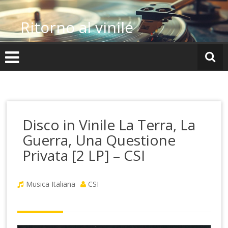
Vai
al
Ritorno al vinile
contenuto
Disco in Vinile La Terra, La
Guerra, Una Questione
Privata [2 LP] – CSI
Musica Italiana
CSI