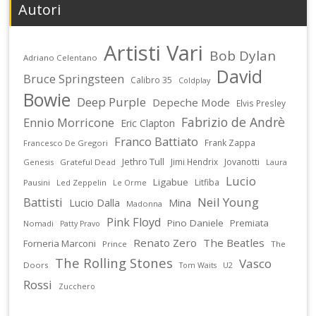
Autori
Artisti Vari
Bob Dylan
Adriano Celentano
David
Bruce Springsteen
Calibro 35
Coldplay
Bowie
Deep Purple
Depeche Mode
Elvis Presley
Fabrizio de Andrè
Ennio Morricone
Eric Clapton
Franco Battiato
Frank Zappa
Francesco De Gregori
Jethro Tull
Jimi Hendrix
Jovanotti
Genesis
Grateful Dead
Laura
Lucio
Ligabue
Litfiba
Pausini
Led Zeppelin
Le Orme
Battisti
Neil Young
Lucio Dalla
Mina
Madonna
Pink Floyd
Pino Daniele
Premiata
Nomadi
Patty Pravo
Renato Zero
The Beatles
Forneria Marconi
Prince
The
The Rolling Stones
Vasco
Doors
U2
Tom Waits
Rossi
Zucchero