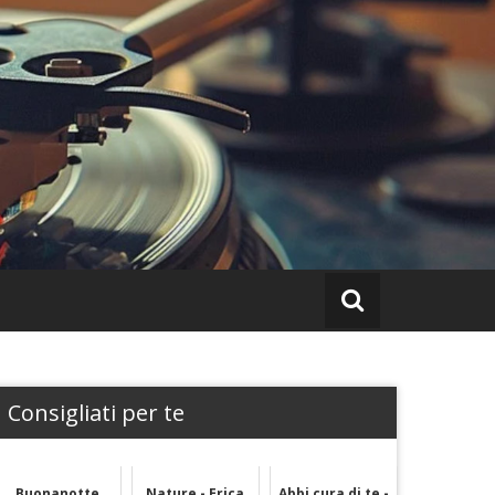
Consigliati per te
Buonanotte
Nature - Erica
Abbi cura di te -