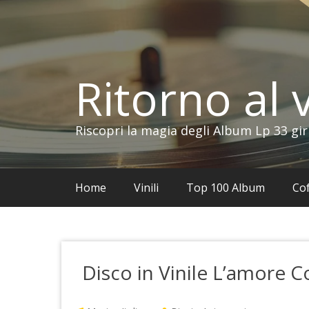
Vai
al
contenuto
Ritorno al v
Riscopri la magia degli Album Lp 33 gir
Home
Vinili
Top 100 Album
Cof
Disco in Vinile L’amore 