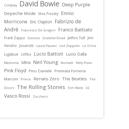
David Bowie
Deep Purple
Coldplay
Ennio
Depeche Mode
Elvis Presley
Fabrizio de
Morricone
Eric Clapton
Andrè
Franco Battiato
Francesco De Gregori
Jethro Tull
Frank Zappa
Jimi
Genesis
Grateful Dead
Hendrix
Jovanotti
Laura Pausini
Led Zeppelin
Le Orme
Lucio Battisti
Lucio Dalla
Ligabue
Litfiba
Neil Young
Mina
Madonna
Nomadi
Patty Pravo
Pink Floyd
Pino Daniele
Premiata Forneria
Renato Zero
The Beatles
Marconi
Prince
The
The Rolling Stones
Doors
U2
Tom Waits
Vasco Rossi
Zucchero