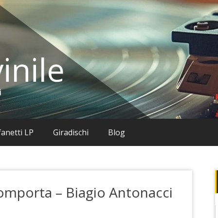
inile
i
anetti LP
Giradischi
Blog
Comporta – Biagio Antonacci