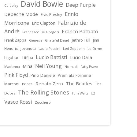
David Bowie
Deep Purple
Coldplay
Ennio
Depeche Mode
Elvis Presley
Fabrizio de
Morricone
Eric Clapton
Andrè
Franco Battiato
Francesco De Gregori
Jethro Tull
Frank Zappa
Jimi
Genesis
Grateful Dead
Hendrix
Jovanotti
Laura Pausini
Led Zeppelin
Le Orme
Lucio Battisti
Lucio Dalla
Ligabue
Litfiba
Neil Young
Mina
Madonna
Nomadi
Patty Pravo
Pink Floyd
Pino Daniele
Premiata Forneria
Renato Zero
The Beatles
Marconi
Prince
The
The Rolling Stones
Doors
U2
Tom Waits
Vasco Rossi
Zucchero