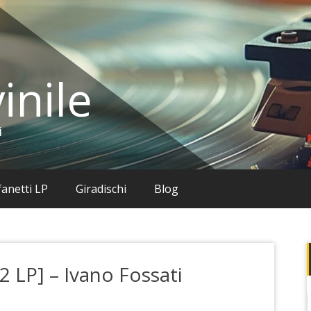
inile
i
anetti LP
Giradischi
Blog
2 LP] – Ivano Fossati