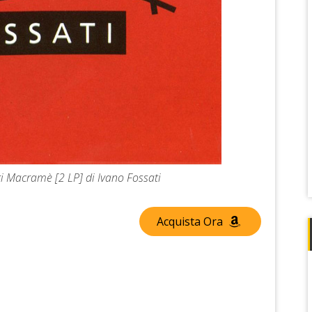
ri Macramè [2 LP] di Ivano Fossati
Acquista Ora