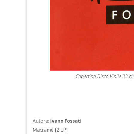
Copertina Disco Vinile 33 gi
Autore:
Ivano Fossati
Macramè [2 LP]