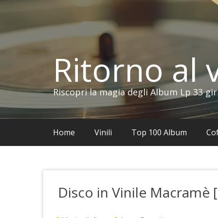
Vai
al
contenuto
Ritorno al v
Riscopri la magia degli Album Lp 33 gir
Home
Vinili
Top 100 Album
Cof
Disco in Vinile Macramè [