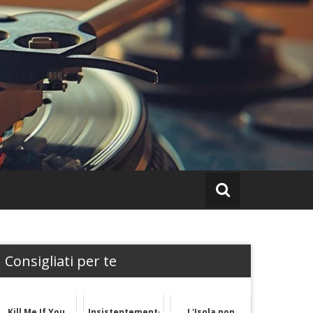
Consigliati per te
Kill Me If You
Insistentemente
L'Isola non