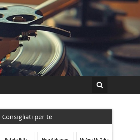
Consigliati per te
Bufalo Bill -
Non Abbiamo
Mi Ami Mi Odi -