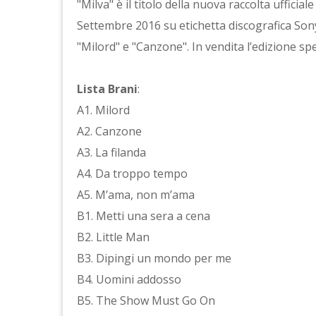
"Milva" è il titolo della nuova raccolta ufficia
Settembre 2016 su etichetta discografica Sony 
"Milord" e "Canzone". In vendita l’edizione sp
Lista Brani
:
A1. Milord
A2. Canzone
A3. La filanda
A4. Da troppo tempo
A5. M’ama, non m’ama
B1. Metti una sera a cena
B2. Little Man
B3. Dipingi un mondo per me
B4. Uomini addosso
B5. The Show Must Go On