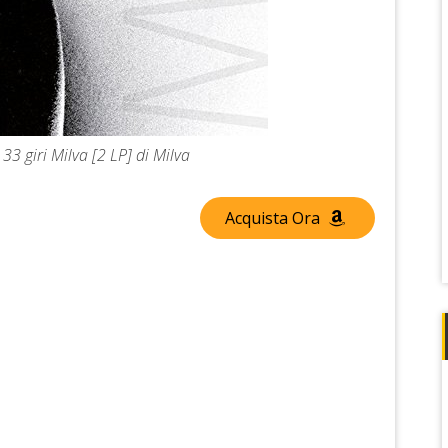
33 giri Milva [2 LP] di Milva
Acquista Ora