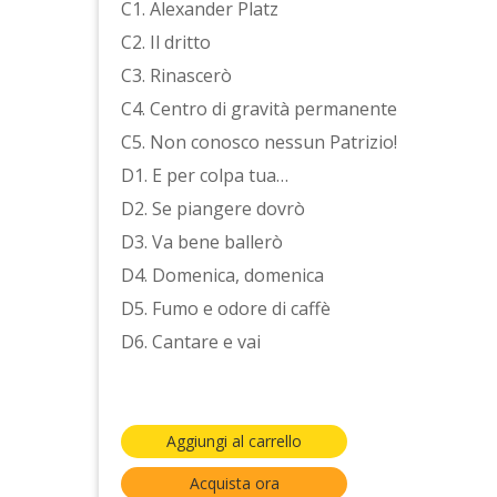
C1. Alexander Platz
C2. Il dritto
C3. Rinascerò
C4. Centro di gravità permanente
C5. Non conosco nessun Patrizio!
D1. E per colpa tua…
D2. Se piangere dovrò
D3. Va bene ballerò
D4. Domenica, domenica
D5. Fumo e odore di caffè
D6. Cantare e vai
Aggiungi al carrello
Acquista ora