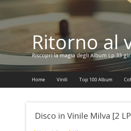
Vai
al
contenuto
Ritorno al v
Riscopri la magia degli Album Lp 33 gir
Home
Vinili
Top 100 Album
Cof
Disco in Vinile Milva [2 LP