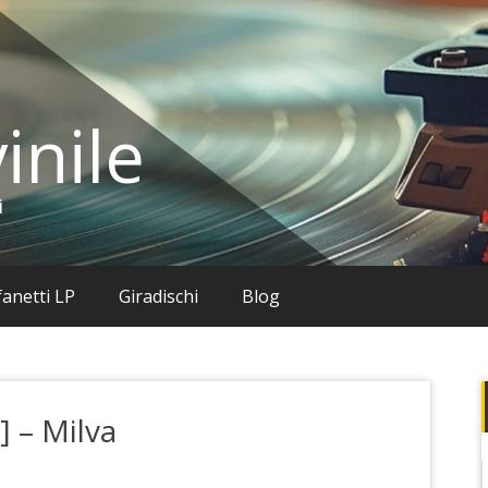
inile
i
anetti LP
Giradischi
Blog
] – Milva