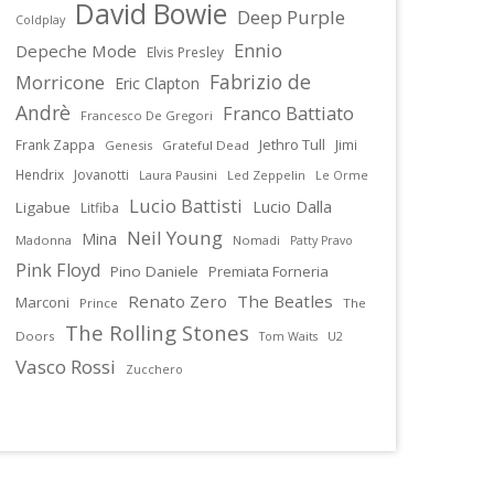
David Bowie
Deep Purple
Coldplay
Ennio
Depeche Mode
Elvis Presley
Fabrizio de
Morricone
Eric Clapton
Andrè
Franco Battiato
Francesco De Gregori
Jethro Tull
Frank Zappa
Jimi
Genesis
Grateful Dead
Hendrix
Jovanotti
Laura Pausini
Led Zeppelin
Le Orme
Lucio Battisti
Lucio Dalla
Ligabue
Litfiba
Neil Young
Mina
Madonna
Nomadi
Patty Pravo
Pink Floyd
Pino Daniele
Premiata Forneria
Renato Zero
The Beatles
Marconi
Prince
The
The Rolling Stones
Doors
U2
Tom Waits
Vasco Rossi
Zucchero