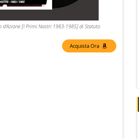
 d’Azione [I Primi Nastri 1983-1985] di Statuto
Acquista Ora