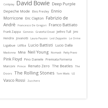
David Bowie
Deep Purple
Coldplay
Ennio
Depeche Mode
Elvis Presley
Fabrizio de
Morricone
Eric Clapton
Andrè
Franco Battiato
Francesco De Gregori
Jethro Tull
Frank Zappa
Jimi
Genesis
Grateful Dead
Hendrix
Jovanotti
Laura Pausini
Led Zeppelin
Le Orme
Lucio Battisti
Lucio Dalla
Ligabue
Litfiba
Neil Young
Mina
Madonna
Nomadi
Patty Pravo
Pink Floyd
Pino Daniele
Premiata Forneria
Renato Zero
The Beatles
Marconi
Prince
The
The Rolling Stones
Doors
U2
Tom Waits
Vasco Rossi
Zucchero