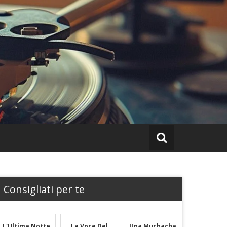
Consigliati per te
L'Ultima Notte
La Voce Del
Una Muchacha