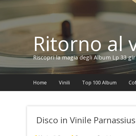
Vai
al
contenuto
Ritorno al v
Riscopri la magia degli Album Lp 33 gir
Home
Vinili
Top 100 Album
Cof
Disco in Vinile Parnassiu