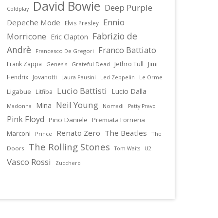
David Bowie
Deep Purple
Coldplay
Ennio
Depeche Mode
Elvis Presley
Fabrizio de
Morricone
Eric Clapton
Andrè
Franco Battiato
Francesco De Gregori
Jethro Tull
Frank Zappa
Jimi
Genesis
Grateful Dead
Hendrix
Jovanotti
Laura Pausini
Led Zeppelin
Le Orme
Lucio Battisti
Lucio Dalla
Ligabue
Litfiba
Neil Young
Mina
Madonna
Nomadi
Patty Pravo
Pink Floyd
Pino Daniele
Premiata Forneria
Renato Zero
The Beatles
Marconi
Prince
The
The Rolling Stones
Doors
U2
Tom Waits
Vasco Rossi
Zucchero