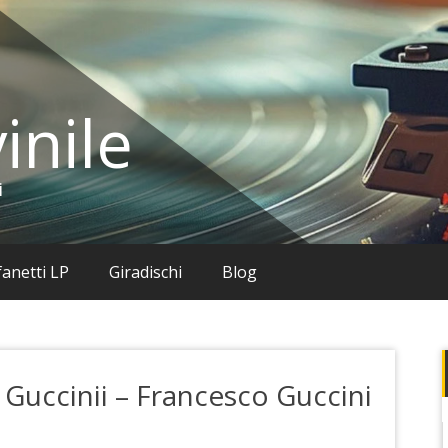
inile
i
anetti LP
Giradischi
Blog
s Guccinii – Francesco Guccini