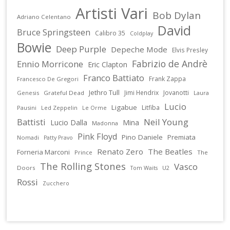
Artisti Vari
Bob Dylan
Adriano Celentano
David
Bruce Springsteen
Calibro 35
Coldplay
Bowie
Deep Purple
Depeche Mode
Elvis Presley
Fabrizio de Andrè
Ennio Morricone
Eric Clapton
Franco Battiato
Frank Zappa
Francesco De Gregori
Jethro Tull
Jimi Hendrix
Jovanotti
Genesis
Grateful Dead
Laura
Lucio
Ligabue
Litfiba
Pausini
Led Zeppelin
Le Orme
Battisti
Neil Young
Lucio Dalla
Mina
Madonna
Pink Floyd
Pino Daniele
Premiata
Nomadi
Patty Pravo
Renato Zero
The Beatles
Forneria Marconi
Prince
The
The Rolling Stones
Vasco
Doors
U2
Tom Waits
Rossi
Zucchero