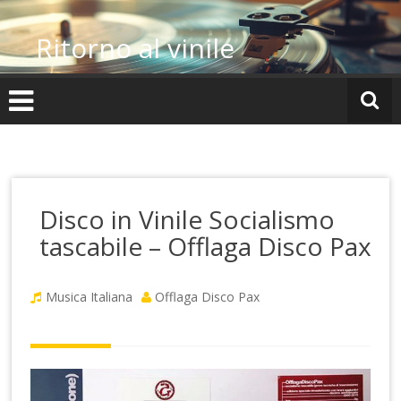
Vai
al
Ritorno al vinile
contenuto
Disco in Vinile Socialismo
tascabile – Offlaga Disco Pax
Musica Italiana
Offlaga Disco Pax