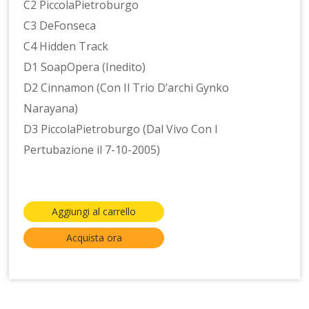
C2 PiccolaPietroburgo
C3 DeFonseca
C4 Hidden Track
D1 SoapOpera (Inedito)
D2 Cinnamon (Con Il Trio D’archi Gynko
Narayana)
D3 PiccolaPietroburgo (Dal Vivo Con I
Pertubazione il 7-10-2005)
Aggiungi al carrello
Acquista ora