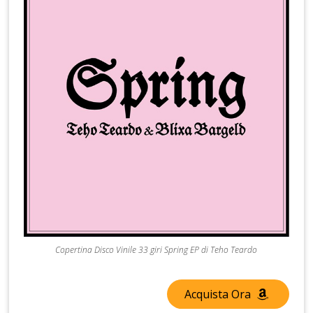
Copertina Disco Vinile 33 giri Spring EP di Teho Teardo
Acquista Ora