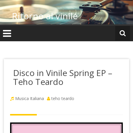
Vai
al
Ritorno al vinile
contenuto
Disco in Vinile Spring EP –
Teho Teardo
Musica Italiana
teho teardo