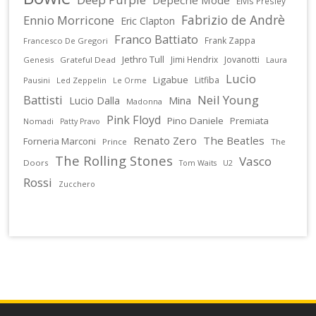
Elvis Presley
Fabrizio de Andrè
Ennio Morricone
Eric Clapton
Franco Battiato
Frank Zappa
Francesco De Gregori
Jethro Tull
Jimi Hendrix
Jovanotti
Genesis
Grateful Dead
Laura
Lucio
Ligabue
Litfiba
Pausini
Led Zeppelin
Le Orme
Battisti
Neil Young
Lucio Dalla
Mina
Madonna
Pink Floyd
Pino Daniele
Premiata
Nomadi
Patty Pravo
Renato Zero
The Beatles
Forneria Marconi
Prince
The
The Rolling Stones
Vasco
Doors
U2
Tom Waits
Rossi
Zucchero