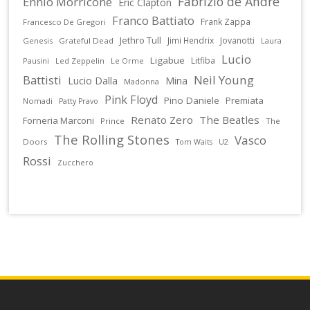
Fabrizio de Andrè
Ennio Morricone
Eric Clapton
Franco Battiato
Frank Zappa
Francesco De Gregori
Jethro Tull
Jimi Hendrix
Jovanotti
Genesis
Grateful Dead
Laura
Lucio
Ligabue
Litfiba
Pausini
Led Zeppelin
Le Orme
Battisti
Neil Young
Lucio Dalla
Mina
Madonna
Pink Floyd
Pino Daniele
Premiata
Nomadi
Patty Pravo
Renato Zero
The Beatles
Forneria Marconi
Prince
The
The Rolling Stones
Vasco
Doors
U2
Tom Waits
Rossi
Zucchero