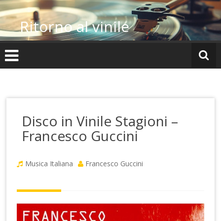
Vai
al
Ritorno al vinile
contenuto
Disco in Vinile Stagioni –
Francesco Guccini
Musica Italiana
Francesco Guccini