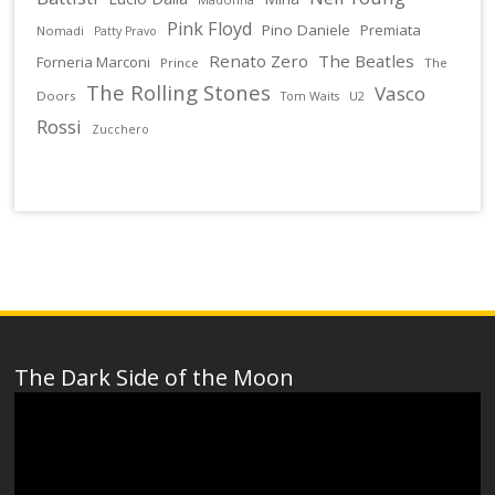
Pink Floyd
Pino Daniele
Premiata
Nomadi
Patty Pravo
Renato Zero
The Beatles
Forneria Marconi
Prince
The
The Rolling Stones
Vasco
Doors
U2
Tom Waits
Rossi
Zucchero
The Dark Side of the Moon