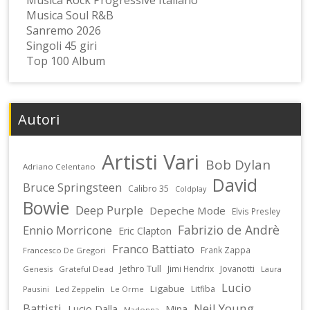
Musica Soul R&B
Sanremo 2026
Singoli 45 giri
Top 100 Album
Autori
Artisti Vari
Bob Dylan
Adriano Celentano
David
Bruce Springsteen
Calibro 35
Coldplay
Bowie
Deep Purple
Depeche Mode
Elvis Presley
Fabrizio de Andrè
Ennio Morricone
Eric Clapton
Franco Battiato
Frank Zappa
Francesco De Gregori
Jethro Tull
Jimi Hendrix
Jovanotti
Genesis
Grateful Dead
Laura
Lucio
Ligabue
Litfiba
Pausini
Led Zeppelin
Le Orme
Battisti
Neil Young
Lucio Dalla
Mina
Madonna