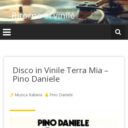
Vai
al
Ritorno al vinile
contenuto
Disco in Vinile Terra Mia –
Pino Daniele
Musica Italiana
Pino Daniele