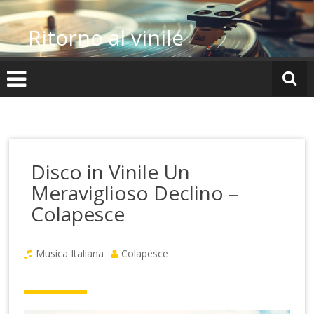
Vai
al
Ritorno al vinile
contenuto
Disco in Vinile Un
Meraviglioso Declino –
Colapesce
Musica Italiana
Colapesce