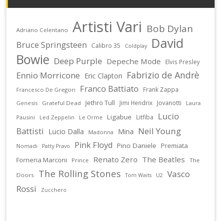
Artisti Vari
Bob Dylan
Adriano Celentano
David
Bruce Springsteen
Calibro 35
Coldplay
Bowie
Deep Purple
Depeche Mode
Elvis Presley
Fabrizio de Andrè
Ennio Morricone
Eric Clapton
Franco Battiato
Frank Zappa
Francesco De Gregori
Jethro Tull
Jimi Hendrix
Jovanotti
Genesis
Grateful Dead
Laura
Lucio
Ligabue
Litfiba
Pausini
Led Zeppelin
Le Orme
Battisti
Neil Young
Lucio Dalla
Mina
Madonna
Pink Floyd
Pino Daniele
Premiata
Nomadi
Patty Pravo
Renato Zero
The Beatles
Forneria Marconi
Prince
The
The Rolling Stones
Vasco
Doors
U2
Tom Waits
Rossi
Zucchero