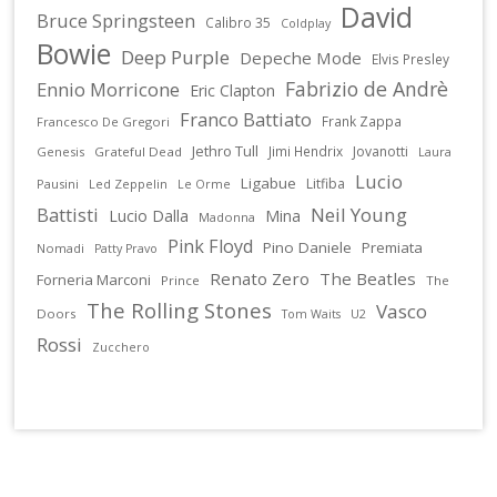
David
Bruce Springsteen
Calibro 35
Coldplay
Bowie
Deep Purple
Depeche Mode
Elvis Presley
Fabrizio de Andrè
Ennio Morricone
Eric Clapton
Franco Battiato
Frank Zappa
Francesco De Gregori
Jethro Tull
Jimi Hendrix
Jovanotti
Genesis
Grateful Dead
Laura
Lucio
Ligabue
Litfiba
Pausini
Led Zeppelin
Le Orme
Battisti
Neil Young
Lucio Dalla
Mina
Madonna
Pink Floyd
Pino Daniele
Premiata
Nomadi
Patty Pravo
Renato Zero
The Beatles
Forneria Marconi
Prince
The
The Rolling Stones
Vasco
Doors
U2
Tom Waits
Rossi
Zucchero