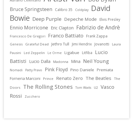
Adriano Celentano
David
Bruce Springsteen
Calibro 35
Coldplay
Bowie
Deep Purple
Depeche Mode
Elvis Presley
Fabrizio de Andrè
Ennio Morricone
Eric Clapton
Franco Battiato
Frank Zappa
Francesco De Gregori
Jethro Tull
Jimi Hendrix
Jovanotti
Genesis
Grateful Dead
Laura
Lucio
Ligabue
Litfiba
Pausini
Led Zeppelin
Le Orme
Battisti
Neil Young
Lucio Dalla
Mina
Madonna
Pink Floyd
Pino Daniele
Premiata
Nomadi
Patty Pravo
Renato Zero
The Beatles
Forneria Marconi
Prince
The
The Rolling Stones
Vasco
Doors
U2
Tom Waits
Rossi
Zucchero