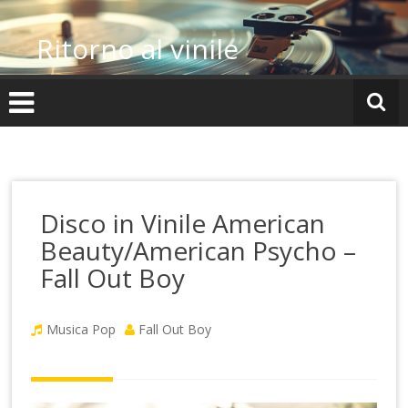
Vai
al
Ritorno al vinile
contenuto
Disco in Vinile American
Beauty/American Psycho –
Fall Out Boy
Musica Pop
Fall Out Boy