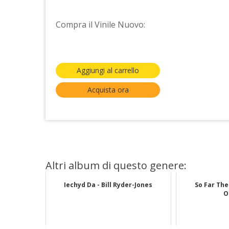
Compra il Vinile Nuovo:
Aggiungi al carrello
Acquista ora
Altri album di questo genere:
Iechyd Da - Bill Ryder-Jones
So Far The
O