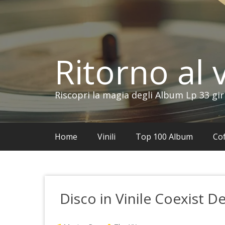
Vai
al
contenuto
Ritorno al v
Riscopri la magia degli Album Lp 33 gir
Home
Vinili
Top 100 Album
Cof
Disco in Vinile Coexist D