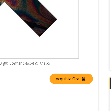
3 giri Coexist Deluxe di The xx
Acquista Ora