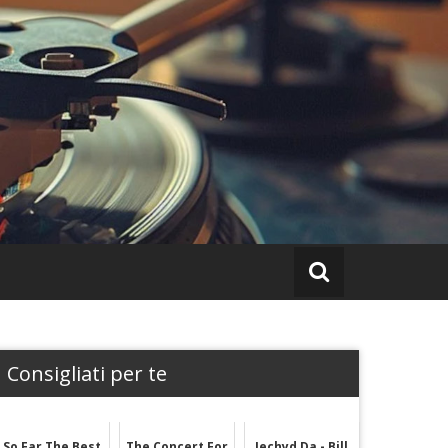
Consigliati per te
So Far The Best
The Concert For
Iechyd Da - Bill