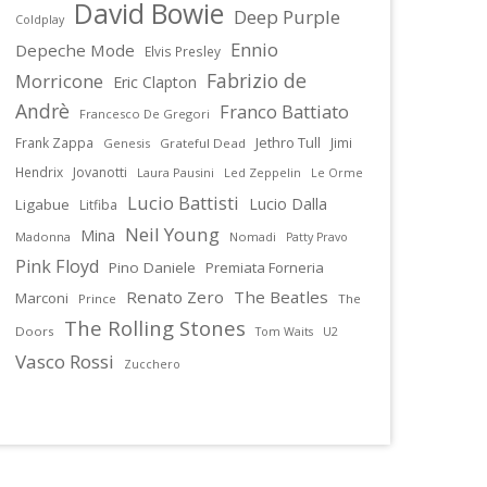
David Bowie
Deep Purple
Coldplay
Ennio
Depeche Mode
Elvis Presley
Fabrizio de
Morricone
Eric Clapton
Andrè
Franco Battiato
Francesco De Gregori
Jethro Tull
Frank Zappa
Jimi
Genesis
Grateful Dead
Hendrix
Jovanotti
Laura Pausini
Led Zeppelin
Le Orme
Lucio Battisti
Lucio Dalla
Ligabue
Litfiba
Neil Young
Mina
Madonna
Nomadi
Patty Pravo
Pink Floyd
Pino Daniele
Premiata Forneria
Renato Zero
The Beatles
Marconi
Prince
The
The Rolling Stones
Doors
U2
Tom Waits
Vasco Rossi
Zucchero