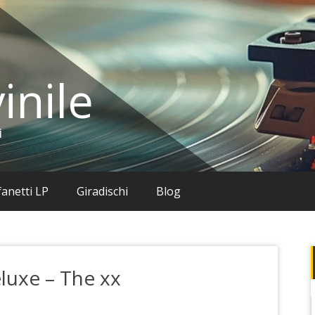
inile
i
anetti LP
Giradischi
Blog
eluxe – The xx