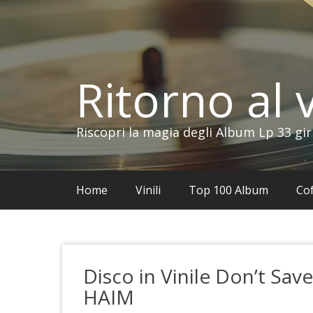
Vai
al
contenuto
Ritorno al v
Riscopri la magia degli Album Lp 33 gir
Home
Vinili
Top 100 Album
Cof
Disco in Vinile Don’t Save
HAIM