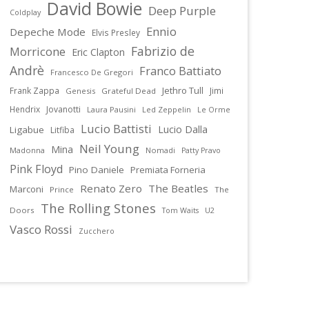
David Bowie
Deep Purple
Coldplay
Ennio
Depeche Mode
Elvis Presley
Fabrizio de
Morricone
Eric Clapton
Andrè
Franco Battiato
Francesco De Gregori
Jethro Tull
Frank Zappa
Jimi
Genesis
Grateful Dead
Hendrix
Jovanotti
Laura Pausini
Led Zeppelin
Le Orme
Lucio Battisti
Lucio Dalla
Ligabue
Litfiba
Neil Young
Mina
Madonna
Nomadi
Patty Pravo
Pink Floyd
Pino Daniele
Premiata Forneria
Renato Zero
The Beatles
Marconi
Prince
The
The Rolling Stones
Doors
U2
Tom Waits
Vasco Rossi
Zucchero