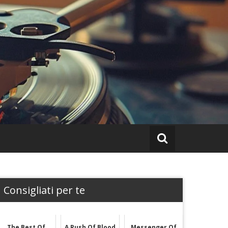
Consigliati per te
The Best Of
A Rush Of Blood
Messenger Of