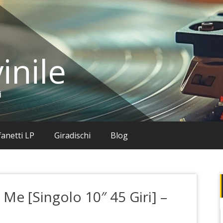
inile
i
anetti LP
Giradischi
Blog
 Me [Singolo 10″ 45 Giri] –