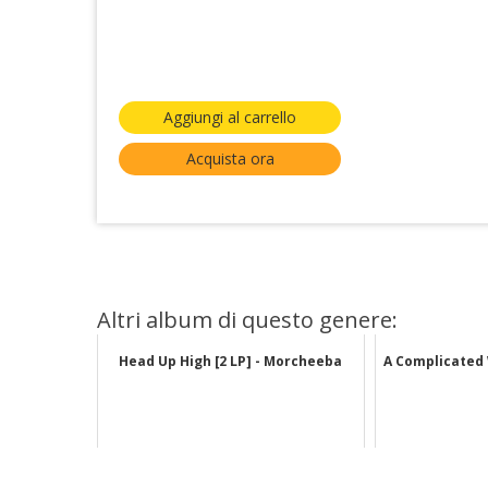
Aggiungi al carrello
Acquista ora
Altri album di questo genere:
Head Up High [2 LP] - Morcheeba
A Complicated