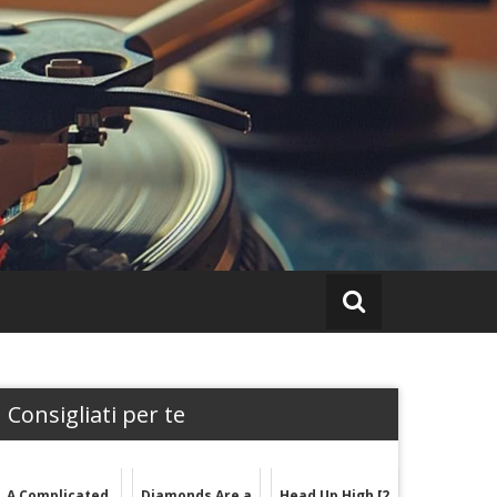
Consigliati per te
A Complicated
Diamonds Are a
Head Up High [2