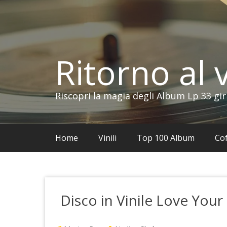
Vai
al
contenuto
Ritorno al v
Riscopri la magia degli Album Lp 33 gir
Home
Vinili
Top 100 Album
Cof
Disco in Vinile Love Yo