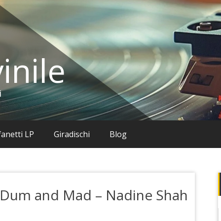
inile
i
anetti LP
Giradischi
Blog
ur Dum and Mad – Nadine Shah