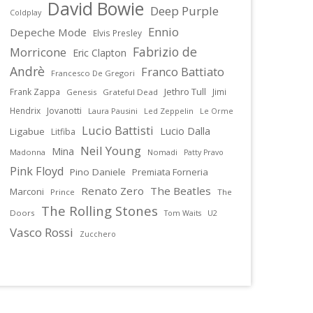
David Bowie
Deep Purple
Coldplay
Ennio
Depeche Mode
Elvis Presley
Fabrizio de
Morricone
Eric Clapton
Andrè
Franco Battiato
Francesco De Gregori
Jethro Tull
Frank Zappa
Jimi
Genesis
Grateful Dead
Hendrix
Jovanotti
Laura Pausini
Led Zeppelin
Le Orme
Lucio Battisti
Lucio Dalla
Ligabue
Litfiba
Neil Young
Mina
Madonna
Nomadi
Patty Pravo
Pink Floyd
Pino Daniele
Premiata Forneria
Renato Zero
The Beatles
Marconi
Prince
The
The Rolling Stones
Doors
U2
Tom Waits
Vasco Rossi
Zucchero