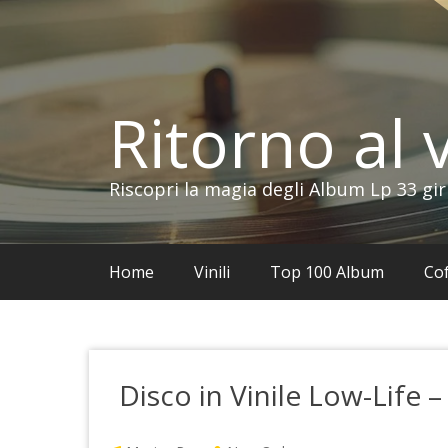
Vai
al
contenuto
Ritorno al v
Riscopri la magia degli Album Lp 33 gir
Home
Vinili
Top 100 Album
Cof
Disco in Vinile Low-Life