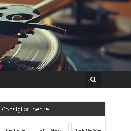
Consigliati per te
The Studio
#1's - Mariah
Back The Way