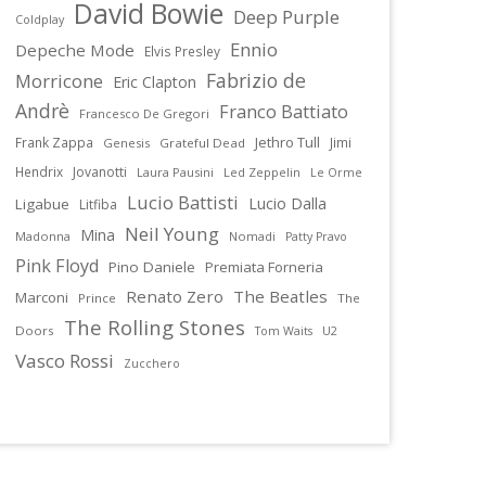
David Bowie
Deep Purple
Coldplay
Ennio
Depeche Mode
Elvis Presley
Fabrizio de
Morricone
Eric Clapton
Andrè
Franco Battiato
Francesco De Gregori
Jethro Tull
Frank Zappa
Jimi
Genesis
Grateful Dead
Hendrix
Jovanotti
Laura Pausini
Led Zeppelin
Le Orme
Lucio Battisti
Lucio Dalla
Ligabue
Litfiba
Neil Young
Mina
Madonna
Nomadi
Patty Pravo
Pink Floyd
Pino Daniele
Premiata Forneria
Renato Zero
The Beatles
Marconi
Prince
The
The Rolling Stones
Doors
U2
Tom Waits
Vasco Rossi
Zucchero