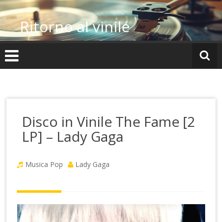
Vai
al
Ritorno al vinile
contenuto
Disco in Vinile The Fame [2
LP] – Lady Gaga
Musica Pop
Lady Gaga