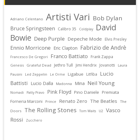
Artisti Vari
Bob Dylan
Adriano Celentano
David
Bruce Springsteen
Calibro 35
Coldplay
Bowie
Deep Purple
Depeche Mode
Elvis Presley
Fabrizio de Andrè
Ennio Morricone
Eric Clapton
Franco Battiato
Frank Zappa
Francesco De Gregori
Jethro Tull
Jimi Hendrix
Jovanotti
Genesis
Grateful Dead
Laura
Lucio
Ligabue
Litfiba
Pausini
Led Zeppelin
Le Orme
Battisti
Neil Young
Lucio Dalla
Mina
Madonna
Pink Floyd
Pino Daniele
Premiata
Nomadi
Patty Pravo
Renato Zero
The Beatles
Forneria Marconi
Prince
The
The Rolling Stones
Vasco
Doors
U2
Tom Waits
Rossi
Zucchero