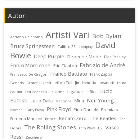
Autori
Artisti Vari
Bob Dylan
Adriano Celentano
David
Bruce Springsteen
Calibro 35
Coldplay
Bowie
Deep Purple
Depeche Mode
Elvis Presley
Fabrizio de Andrè
Ennio Morricone
Eric Clapton
Franco Battiato
Frank Zappa
Francesco De Gregori
Jethro Tull
Jimi Hendrix
Jovanotti
Genesis
Grateful Dead
Laura
Lucio
Ligabue
Litfiba
Pausini
Led Zeppelin
Le Orme
Battisti
Neil Young
Lucio Dalla
Mina
Madonna
Pink Floyd
Pino Daniele
Premiata
Nomadi
Patty Pravo
Renato Zero
The Beatles
Forneria Marconi
Prince
The
The Rolling Stones
Vasco
Doors
U2
Tom Waits
Rossi
Zucchero