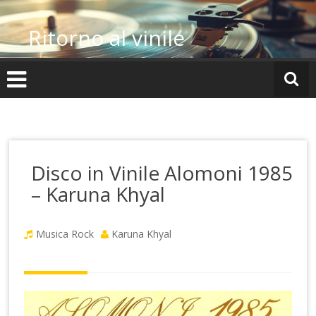
Vai
al
Ritorno al vinile
contenuto
Disco in Vinile Alomoni 1985
– Karuna Khyal
Musica Rock
Karuna Khyal