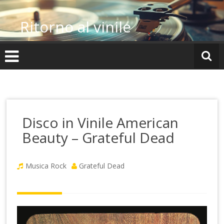
Vai
al
Ritorno al vinile
contenuto
Disco in Vinile American
Beauty – Grateful Dead
Musica Rock
Grateful Dead