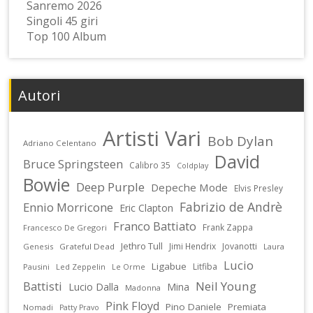
Sanremo 2026
Singoli 45 giri
Top 100 Album
Autori
Artisti Vari
Bob Dylan
Adriano Celentano
David
Bruce Springsteen
Calibro 35
Coldplay
Bowie
Deep Purple
Depeche Mode
Elvis Presley
Fabrizio de Andrè
Ennio Morricone
Eric Clapton
Franco Battiato
Frank Zappa
Francesco De Gregori
Jethro Tull
Jimi Hendrix
Jovanotti
Genesis
Grateful Dead
Laura
Lucio
Ligabue
Litfiba
Pausini
Led Zeppelin
Le Orme
Battisti
Neil Young
Lucio Dalla
Mina
Madonna
Pink Floyd
Pino Daniele
Premiata
Nomadi
Patty Pravo