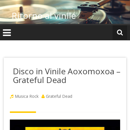
Vai
al
Ritorno al vinile
contenuto
Disco in Vinile Aoxomoxoa –
Grateful Dead
Musica Rock
Grateful Dead