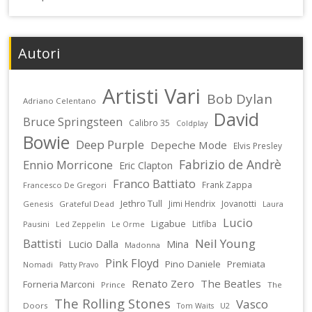
Autori
Artisti Vari
Bob Dylan
Adriano Celentano
David
Bruce Springsteen
Calibro 35
Coldplay
Bowie
Deep Purple
Depeche Mode
Elvis Presley
Fabrizio de Andrè
Ennio Morricone
Eric Clapton
Franco Battiato
Frank Zappa
Francesco De Gregori
Jethro Tull
Jimi Hendrix
Jovanotti
Genesis
Grateful Dead
Laura
Lucio
Ligabue
Litfiba
Pausini
Led Zeppelin
Le Orme
Battisti
Neil Young
Lucio Dalla
Mina
Madonna
Pink Floyd
Pino Daniele
Premiata
Nomadi
Patty Pravo
Renato Zero
The Beatles
Forneria Marconi
Prince
The
The Rolling Stones
Vasco
Doors
U2
Tom Waits