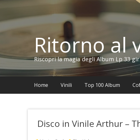
Vai
al
contenuto
Ritorno al v
Riscopri la magia degli Album Lp 33 gir
Home
Vinili
Top 100 Album
Cof
Disco in Vinile Arthur – T