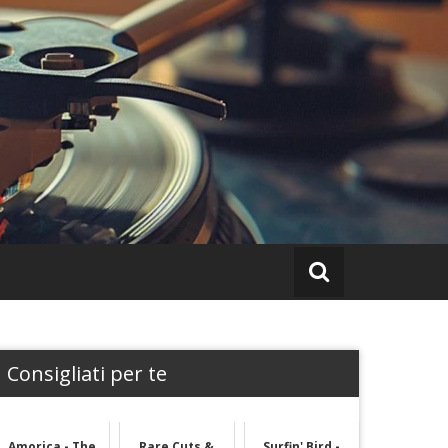
Consigliati per te
Amorica - The
Rare Cuts &
Surfin' Bird -