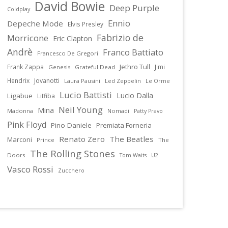
David Bowie
Deep Purple
Coldplay
Ennio
Depeche Mode
Elvis Presley
Fabrizio de
Morricone
Eric Clapton
Andrè
Franco Battiato
Francesco De Gregori
Jethro Tull
Frank Zappa
Jimi
Genesis
Grateful Dead
Hendrix
Jovanotti
Laura Pausini
Led Zeppelin
Le Orme
Lucio Battisti
Lucio Dalla
Ligabue
Litfiba
Neil Young
Mina
Madonna
Nomadi
Patty Pravo
Pink Floyd
Pino Daniele
Premiata Forneria
Renato Zero
The Beatles
Marconi
Prince
The
The Rolling Stones
Doors
U2
Tom Waits
Vasco Rossi
Zucchero