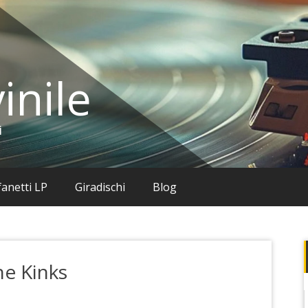
inile
i
anetti LP
Giradischi
Blog
he Kinks