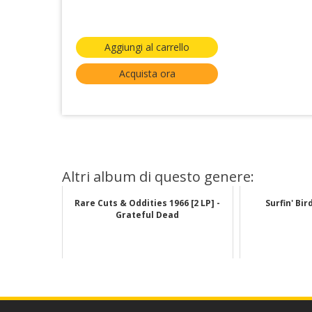
Aggiungi al carrello
Acquista ora
Altri album di questo genere:
Rare Cuts & Oddities 1966 [2 LP] -
Surfin' Bi
Grateful Dead