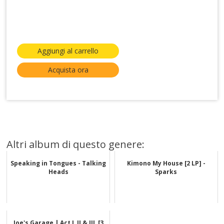
Aggiungi al carrello
Acquista ora
Altri album di questo genere:
Speaking in Tongues - Talking
Kimono My House [2 LP] -
Heads
Sparks
Joe's Garage | Act I, II & III [3