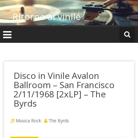
Vai
al
Ritorno al vinile
contenuto
Disco in Vinile Avalon
Ballroom – San Francisco
2/11/1968 [2xLP] – The
Byrds
Musica Rock
The Byrds