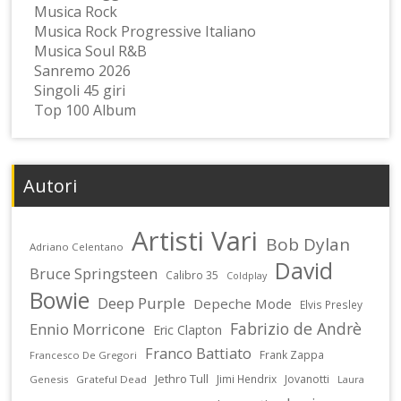
Musica Rock
Musica Rock Progressive Italiano
Musica Soul R&B
Sanremo 2026
Singoli 45 giri
Top 100 Album
Autori
Artisti Vari
Bob Dylan
Adriano Celentano
David
Bruce Springsteen
Calibro 35
Coldplay
Bowie
Deep Purple
Depeche Mode
Elvis Presley
Fabrizio de Andrè
Ennio Morricone
Eric Clapton
Franco Battiato
Frank Zappa
Francesco De Gregori
Jethro Tull
Jimi Hendrix
Jovanotti
Genesis
Grateful Dead
Laura