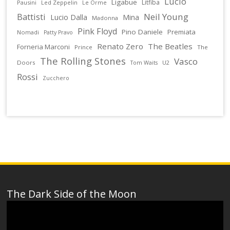
Lucio
Ligabue
Litfiba
Pausini
Led Zeppelin
Le Orme
Battisti
Neil Young
Lucio Dalla
Mina
Madonna
Pink Floyd
Pino Daniele
Premiata
Nomadi
Patty Pravo
Renato Zero
The Beatles
Forneria Marconi
Prince
The
The Rolling Stones
Vasco
Doors
U2
Tom Waits
Rossi
Zucchero
The Dark Side of the Moon