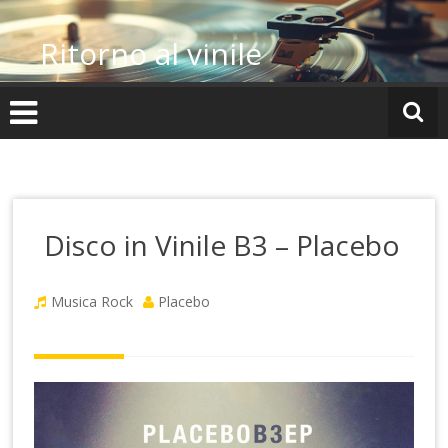
Vai
al
Ritorno al vinile
contenuto
Disco in Vinile B3 – Placebo
Musica Rock
Placebo