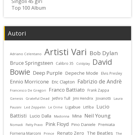
Singoli 45 giri
Top 100 Album
Autori
Artisti Vari
Bob Dylan
Adriano Celentano
David
Bruce Springsteen
Calibro 35
Coldplay
Bowie
Deep Purple
Depeche Mode
Elvis Presley
Fabrizio de Andrè
Ennio Morricone
Eric Clapton
Franco Battiato
Frank Zappa
Francesco De Gregori
Jethro Tull
Jimi Hendrix
Jovanotti
Genesis
Grateful Dead
Laura
Lucio
Ligabue
Litfiba
Pausini
Led Zeppelin
Le Orme
Battisti
Neil Young
Lucio Dalla
Mina
Madonna
Pink Floyd
Pino Daniele
Premiata
Nomadi
Patty Pravo
Renato Zero
The Beatles
Forneria Marconi
Prince
The