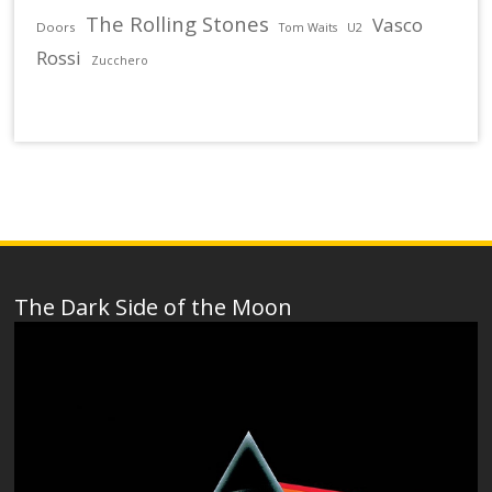
The Rolling Stones
Vasco
Doors
U2
Tom Waits
Rossi
Zucchero
The Dark Side of the Moon