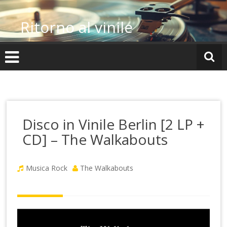
Vai
al
Ritorno al vinile
contenuto
Disco in Vinile Berlin [2 LP +
CD] – The Walkabouts
Musica Rock
The Walkabouts