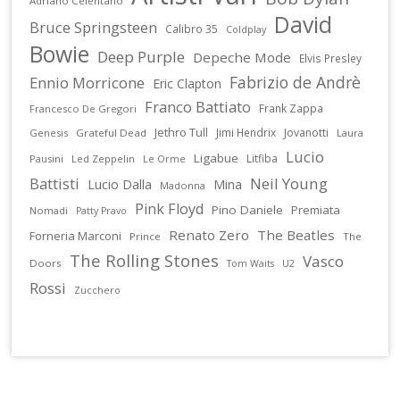
Adriano Celentano
David
Bruce Springsteen
Calibro 35
Coldplay
Bowie
Deep Purple
Depeche Mode
Elvis Presley
Fabrizio de Andrè
Ennio Morricone
Eric Clapton
Franco Battiato
Frank Zappa
Francesco De Gregori
Jethro Tull
Jimi Hendrix
Jovanotti
Genesis
Grateful Dead
Laura
Lucio
Ligabue
Litfiba
Pausini
Led Zeppelin
Le Orme
Battisti
Neil Young
Lucio Dalla
Mina
Madonna
Pink Floyd
Pino Daniele
Premiata
Nomadi
Patty Pravo
Renato Zero
The Beatles
Forneria Marconi
Prince
The
The Rolling Stones
Vasco
Doors
U2
Tom Waits
Rossi
Zucchero