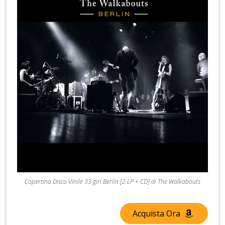
Copertina Disco Vinile 33 giri Berlin [2 LP + CD] di The Walkabouts
Acquista Ora