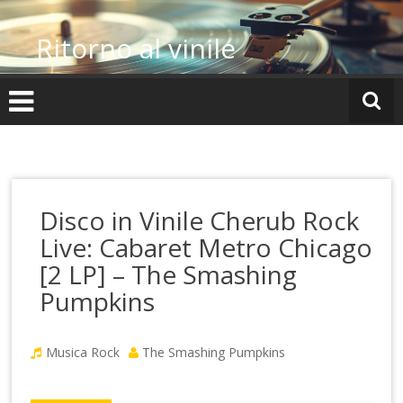
Vai
al
Ritorno al vinile
contenuto
Disco in Vinile Cherub Rock
Live: Cabaret Metro Chicago
[2 LP] – The Smashing
Pumpkins
Musica Rock
The Smashing Pumpkins