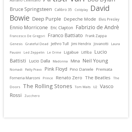
Adriano Celentano
David
Bruce Springsteen
Calibro 35
Coldplay
Bowie
Deep Purple
Depeche Mode
Elvis Presley
Fabrizio de Andrè
Ennio Morricone
Eric Clapton
Franco Battiato
Frank Zappa
Francesco De Gregori
Jethro Tull
Jimi Hendrix
Jovanotti
Genesis
Grateful Dead
Laura
Lucio
Ligabue
Litfiba
Pausini
Led Zeppelin
Le Orme
Battisti
Neil Young
Lucio Dalla
Mina
Madonna
Pink Floyd
Pino Daniele
Premiata
Nomadi
Patty Pravo
Renato Zero
The Beatles
Forneria Marconi
Prince
The
The Rolling Stones
Vasco
Doors
U2
Tom Waits
Rossi
Zucchero