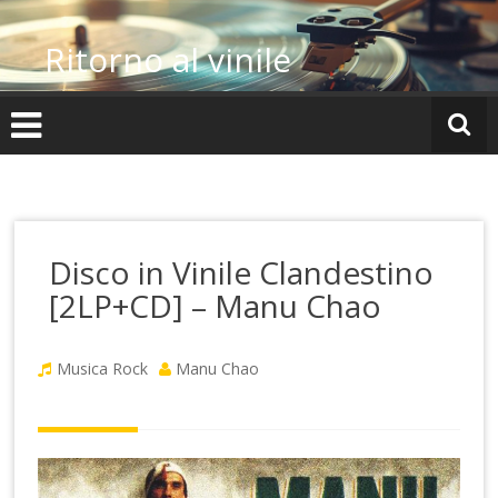
Vai
al
Ritorno al vinile
contenuto
Disco in Vinile Clandestino
[2LP+CD] – Manu Chao
Musica Rock
Manu Chao