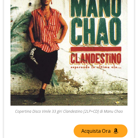
Copertina Disco Vinile 33 giri Clandestino [2LP+CD] di Manu Chao
Acquista Ora