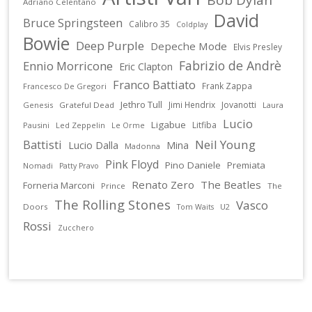
Adriano Celentano
David
Bruce Springsteen
Calibro 35
Coldplay
Bowie
Deep Purple
Depeche Mode
Elvis Presley
Fabrizio de Andrè
Ennio Morricone
Eric Clapton
Franco Battiato
Frank Zappa
Francesco De Gregori
Jethro Tull
Jimi Hendrix
Jovanotti
Genesis
Grateful Dead
Laura
Lucio
Ligabue
Litfiba
Pausini
Led Zeppelin
Le Orme
Battisti
Neil Young
Lucio Dalla
Mina
Madonna
Pink Floyd
Pino Daniele
Premiata
Nomadi
Patty Pravo
Renato Zero
The Beatles
Forneria Marconi
Prince
The
The Rolling Stones
Vasco
Doors
U2
Tom Waits
Rossi
Zucchero