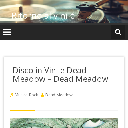
Vai
al
Ritorno al vinile
contenuto
Disco in Vinile Dead
Meadow – Dead Meadow
Musica Rock
Dead Meadow