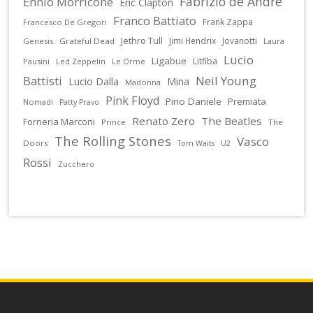
Fabrizio de Andrè
Ennio Morricone
Eric Clapton
Franco Battiato
Frank Zappa
Francesco De Gregori
Jethro Tull
Jimi Hendrix
Jovanotti
Genesis
Grateful Dead
Laura
Lucio
Ligabue
Litfiba
Pausini
Led Zeppelin
Le Orme
Battisti
Neil Young
Lucio Dalla
Mina
Madonna
Pink Floyd
Pino Daniele
Premiata
Nomadi
Patty Pravo
Renato Zero
The Beatles
Forneria Marconi
Prince
The
The Rolling Stones
Vasco
Doors
U2
Tom Waits
Rossi
Zucchero