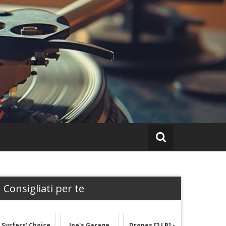
Consigliati per te
Surfers' Choice
Joe's Garage
Drones [2 LP] -