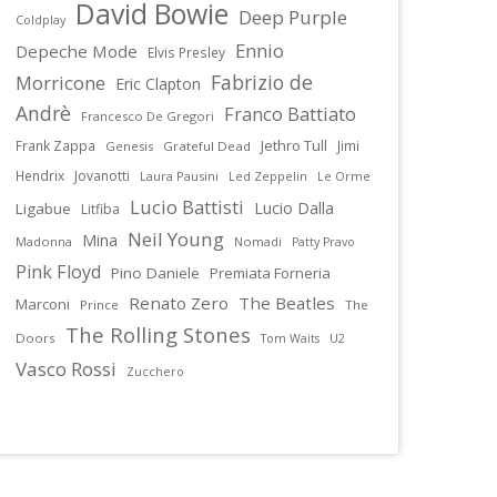
David Bowie
Deep Purple
Coldplay
Ennio
Depeche Mode
Elvis Presley
Fabrizio de
Morricone
Eric Clapton
Andrè
Franco Battiato
Francesco De Gregori
Jethro Tull
Frank Zappa
Jimi
Genesis
Grateful Dead
Hendrix
Jovanotti
Laura Pausini
Led Zeppelin
Le Orme
Lucio Battisti
Lucio Dalla
Ligabue
Litfiba
Neil Young
Mina
Madonna
Nomadi
Patty Pravo
Pink Floyd
Pino Daniele
Premiata Forneria
Renato Zero
The Beatles
Marconi
Prince
The
The Rolling Stones
Doors
U2
Tom Waits
Vasco Rossi
Zucchero