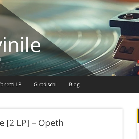
inile
i
anetti LP
Giradischi
Blog
ce [2 LP] – Opeth