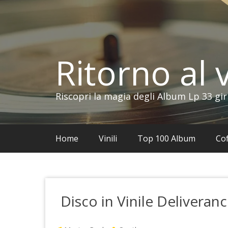
Vai
al
contenuto
Ritorno al v
Riscopri la magia degli Album Lp 33 gir
Home
Vinili
Top 100 Album
Cof
Disco in Vinile Deliveran