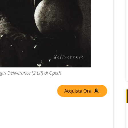
giri Deliverance [2 LP] di Opeth
Acquista Ora