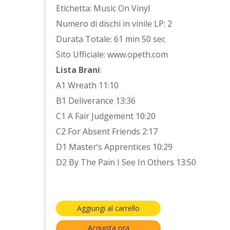
Etichetta: Music On Vinyl
Numero di dischi in vinile LP: 2
Durata Totale: 61 min 50 sec
Sito Ufficiale: www.opeth.com
Lista Brani
:
A1 Wreath 11:10
B1 Deliverance 13:36
C1 A Fair Judgement 10:20
C2 For Absent Friends 2:17
D1 Master’s Apprentices 10:29
D2 By The Pain I See In Others 13:50
Aggiungi al carrello
Acquista ora