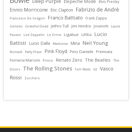
Deep Purple
Depeche Mode
Elvis Presley
Fabrizio de Andrè
Ennio Morricone
Eric Clapton
Franco Battiato
Frank Zappa
Francesco De Gregori
Jethro Tull
Jimi Hendrix
Jovanotti
Genesis
Grateful Dead
Laura
Lucio
Ligabue
Litfiba
Pausini
Led Zeppelin
Le Orme
Battisti
Neil Young
Lucio Dalla
Mina
Madonna
Pink Floyd
Pino Daniele
Premiata
Nomadi
Patty Pravo
Renato Zero
The Beatles
Forneria Marconi
Prince
The
The Rolling Stones
Vasco
Doors
U2
Tom Waits
Rossi
Zucchero