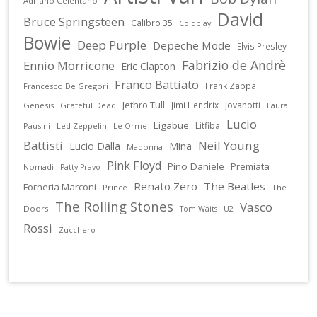
Adriano Celentano
David
Bruce Springsteen
Calibro 35
Coldplay
Bowie
Deep Purple
Depeche Mode
Elvis Presley
Fabrizio de Andrè
Ennio Morricone
Eric Clapton
Franco Battiato
Frank Zappa
Francesco De Gregori
Jethro Tull
Jimi Hendrix
Jovanotti
Genesis
Grateful Dead
Laura
Lucio
Ligabue
Litfiba
Pausini
Led Zeppelin
Le Orme
Battisti
Neil Young
Lucio Dalla
Mina
Madonna
Pink Floyd
Pino Daniele
Premiata
Nomadi
Patty Pravo
Renato Zero
The Beatles
Forneria Marconi
Prince
The
The Rolling Stones
Vasco
Doors
U2
Tom Waits
Rossi
Zucchero