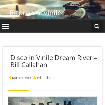
Vai
al
Ritorno al vinile
contenuto
Disco in Vinile Dream River –
Bill Callahan
Musica Rock
Bill Callahan