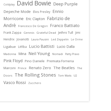
David Bowie
Deep Purple
Coldplay
Ennio
Depeche Mode
Elvis Presley
Fabrizio de
Morricone
Eric Clapton
Andrè
Franco Battiato
Francesco De Gregori
Jethro Tull
Frank Zappa
Jimi
Genesis
Grateful Dead
Hendrix
Jovanotti
Laura Pausini
Led Zeppelin
Le Orme
Lucio Battisti
Lucio Dalla
Ligabue
Litfiba
Neil Young
Mina
Madonna
Nomadi
Patty Pravo
Pink Floyd
Pino Daniele
Premiata Forneria
Renato Zero
The Beatles
Marconi
Prince
The
The Rolling Stones
Doors
U2
Tom Waits
Vasco Rossi
Zucchero