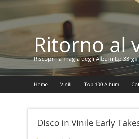
Vai
al
contenuto
Ritorno al v
Riscopri la magia degli Album Lp 33 gir
Home
Vinili
Top 100 Album
Cof
Disco in Vinile Early Tak