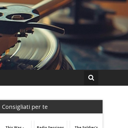
Consigliati per te
This Was -
Radio Sessions
The Soldier's