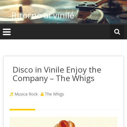
Vai
al
Ritorno al vinile
contenuto
Disco in Vinile Enjoy the
Company – The Whigs
Musica Rock
The Whigs