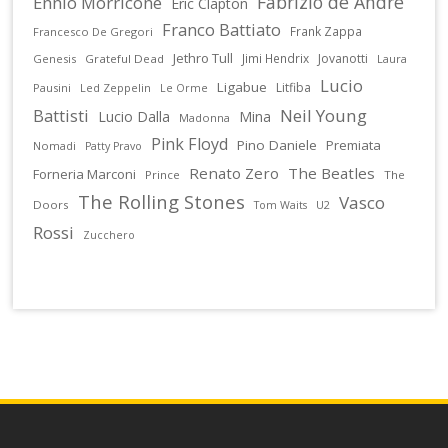
Fabrizio de Andrè
Ennio Morricone
Eric Clapton
Franco Battiato
Frank Zappa
Francesco De Gregori
Jethro Tull
Jimi Hendrix
Jovanotti
Genesis
Grateful Dead
Laura
Lucio
Ligabue
Litfiba
Pausini
Led Zeppelin
Le Orme
Battisti
Neil Young
Lucio Dalla
Mina
Madonna
Pink Floyd
Pino Daniele
Premiata
Nomadi
Patty Pravo
Renato Zero
The Beatles
Forneria Marconi
Prince
The
The Rolling Stones
Vasco
Doors
U2
Tom Waits
Rossi
Zucchero