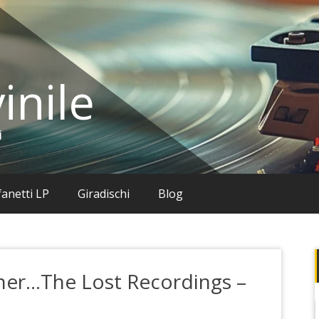
inile
i
anetti LP
Giradischi
Blog
ther…The Lost Recordings –