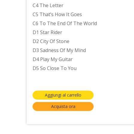
C4 The Letter
C5 That’s How It Goes
C6 To The End Of The World
D1 Star Rider
D2 City Of Stone
D3 Sadness Of My Mind
D4 Play My Guitar
D5 So Close To You
Aggiungi al carrello
Acquista ora