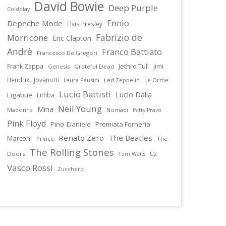
David Bowie
Deep Purple
Coldplay
Ennio
Depeche Mode
Elvis Presley
Fabrizio de
Morricone
Eric Clapton
Andrè
Franco Battiato
Francesco De Gregori
Jethro Tull
Frank Zappa
Jimi
Genesis
Grateful Dead
Hendrix
Jovanotti
Laura Pausini
Led Zeppelin
Le Orme
Lucio Battisti
Lucio Dalla
Ligabue
Litfiba
Neil Young
Mina
Madonna
Nomadi
Patty Pravo
Pink Floyd
Pino Daniele
Premiata Forneria
Renato Zero
The Beatles
Marconi
Prince
The
The Rolling Stones
Doors
U2
Tom Waits
Vasco Rossi
Zucchero