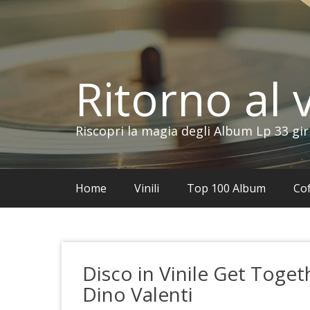
Vai
al
contenuto
Ritorno al v
Riscopri la magia degli Album Lp 33 gir
Home
Vinili
Top 100 Album
Cof
Disco in Vinile Get Toge
Dino Valenti