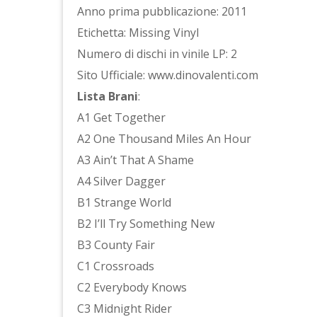
Anno prima pubblicazione: 2011
Etichetta: Missing Vinyl
Numero di dischi in vinile LP: 2
Sito Ufficiale: www.dinovalenti.com
Lista Brani
:
A1 Get Together
A2 One Thousand Miles An Hour
A3 Ain’t That A Shame
A4 Silver Dagger
B1 Strange World
B2 I’ll Try Something New
B3 County Fair
C1 Crossroads
C2 Everybody Knows
C3 Midnight Rider