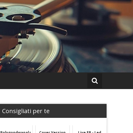
Consigliati per te
Polygondwanaland
Cover Version
Live EP - Led