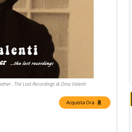
ogether…The Lost Recordings di Dino Valenti
Acquista Ora