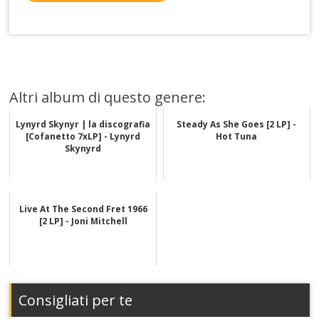
Altri album di questo genere:
Lynyrd Skynyr | la discografia
Steady As She Goes [2 LP] -
[Cofanetto 7xLP] - Lynyrd
Hot Tuna
Skynyrd
Live At The Second Fret 1966
[2 LP] - Joni Mitchell
Consigliati per te