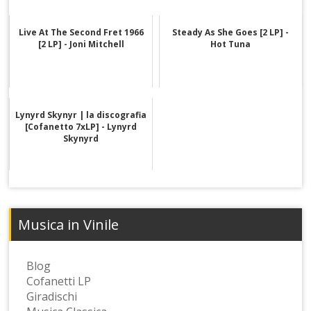
Live At The Second Fret 1966
Steady As She Goes [2 LP] -
[2 LP] - Joni Mitchell
Hot Tuna
Lynyrd Skynyr | la discografia
[Cofanetto 7xLP] - Lynyrd
Skynyrd
Musica in Vinile
Blog
Cofanetti LP
Giradischi