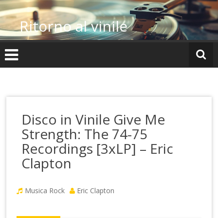
Vai
al
Ritorno al vinile
contenuto
Disco in Vinile Give Me
Strength: The 74-75
Recordings [3xLP] – Eric
Clapton
Musica Rock
Eric Clapton