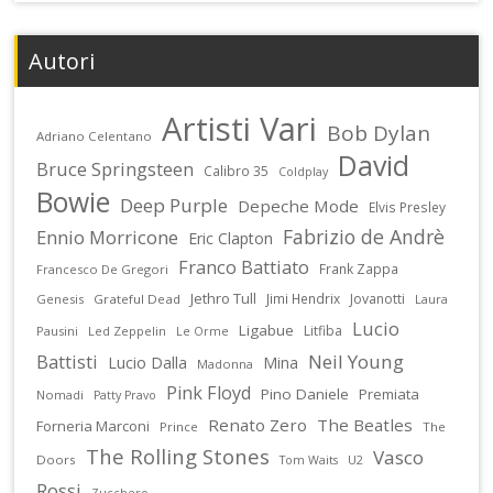
Autori
Artisti Vari
Bob Dylan
Adriano Celentano
David
Bruce Springsteen
Calibro 35
Coldplay
Bowie
Deep Purple
Depeche Mode
Elvis Presley
Fabrizio de Andrè
Ennio Morricone
Eric Clapton
Franco Battiato
Frank Zappa
Francesco De Gregori
Jethro Tull
Jimi Hendrix
Jovanotti
Genesis
Grateful Dead
Laura
Lucio
Ligabue
Litfiba
Pausini
Led Zeppelin
Le Orme
Battisti
Neil Young
Lucio Dalla
Mina
Madonna
Pink Floyd
Pino Daniele
Premiata
Nomadi
Patty Pravo
Renato Zero
The Beatles
Forneria Marconi
Prince
The
The Rolling Stones
Vasco
Doors
U2
Tom Waits
Rossi