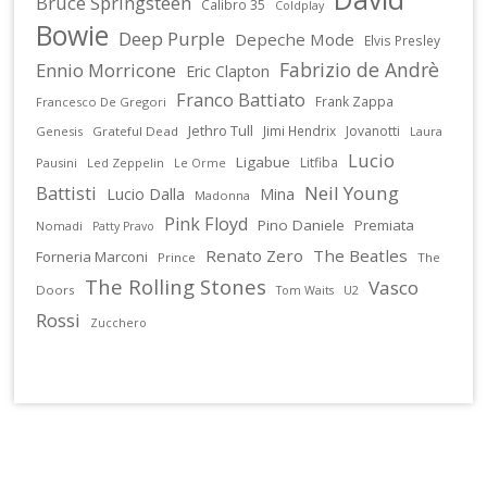
Bruce Springsteen
Calibro 35
Coldplay
Bowie
Deep Purple
Depeche Mode
Elvis Presley
Fabrizio de Andrè
Ennio Morricone
Eric Clapton
Franco Battiato
Frank Zappa
Francesco De Gregori
Jethro Tull
Jimi Hendrix
Jovanotti
Genesis
Grateful Dead
Laura
Lucio
Ligabue
Litfiba
Pausini
Led Zeppelin
Le Orme
Battisti
Neil Young
Lucio Dalla
Mina
Madonna
Pink Floyd
Pino Daniele
Premiata
Nomadi
Patty Pravo
Renato Zero
The Beatles
Forneria Marconi
Prince
The
The Rolling Stones
Vasco
Doors
U2
Tom Waits
Rossi
Zucchero