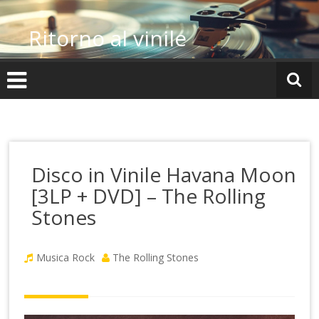
Vai
al
Ritorno al vinile
contenuto
Disco in Vinile Havana Moon
[3LP + DVD] – The Rolling
Stones
Musica Rock
The Rolling Stones