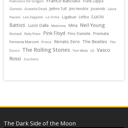
Franco Battiato
Frank Zappa
Francesco De Gregori
Jethro Tull
Jimi Hendrix
Jovanotti
Genesis
Grateful Dead
Laura
Lucio
Ligabue
Litfiba
Pausini
Led Zeppelin
Le Orme
Battisti
Neil Young
Lucio Dalla
Mina
Madonna
Pink Floyd
Pino Daniele
Premiata
Nomadi
Patty Pravo
Renato Zero
The Beatles
Forneria Marconi
Prince
The
The Rolling Stones
Vasco
Doors
U2
Tom Waits
Rossi
Zucchero
The Dark Side of the Moon