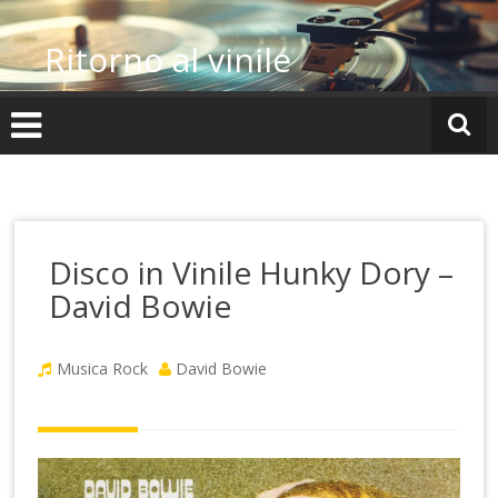
Vai
al
Ritorno al vinile
contenuto
Disco in Vinile Hunky Dory –
David Bowie
Musica Rock
David Bowie