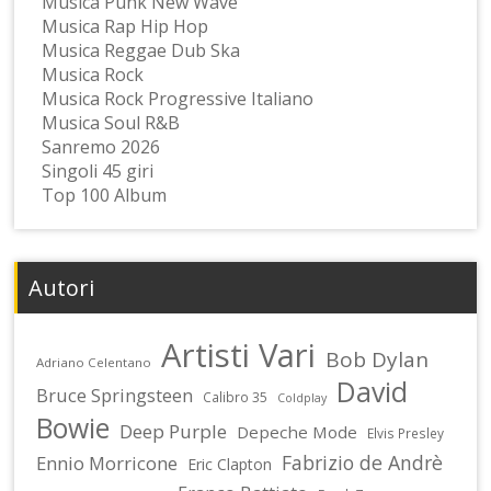
Musica Punk New Wave
Musica Rap Hip Hop
Musica Reggae Dub Ska
Musica Rock
Musica Rock Progressive Italiano
Musica Soul R&B
Sanremo 2026
Singoli 45 giri
Top 100 Album
Autori
Artisti Vari
Bob Dylan
Adriano Celentano
David
Bruce Springsteen
Calibro 35
Coldplay
Bowie
Deep Purple
Depeche Mode
Elvis Presley
Fabrizio de Andrè
Ennio Morricone
Eric Clapton