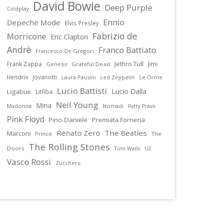
David Bowie
Deep Purple
Coldplay
Ennio
Depeche Mode
Elvis Presley
Fabrizio de
Morricone
Eric Clapton
Andrè
Franco Battiato
Francesco De Gregori
Jethro Tull
Frank Zappa
Jimi
Genesis
Grateful Dead
Hendrix
Jovanotti
Laura Pausini
Led Zeppelin
Le Orme
Lucio Battisti
Lucio Dalla
Ligabue
Litfiba
Neil Young
Mina
Madonna
Nomadi
Patty Pravo
Pink Floyd
Pino Daniele
Premiata Forneria
Renato Zero
The Beatles
Marconi
Prince
The
The Rolling Stones
Doors
U2
Tom Waits
Vasco Rossi
Zucchero