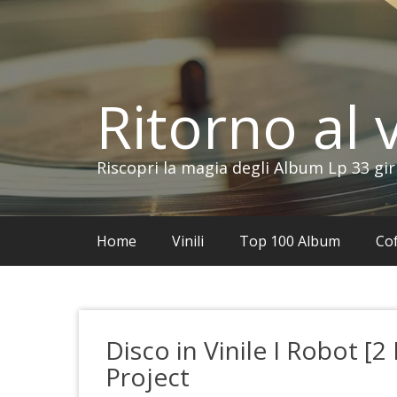
Vai
al
contenuto
Ritorno al v
Riscopri la magia degli Album Lp 33 gir
Home
Vinili
Top 100 Album
Cof
Disco in Vinile I Robot [2
Project