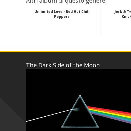
Altri album di questo genere:
Unlimited Love - Red Hot Chili
Jerk & T
Peppers
Knic
The Dark Side of the Moon