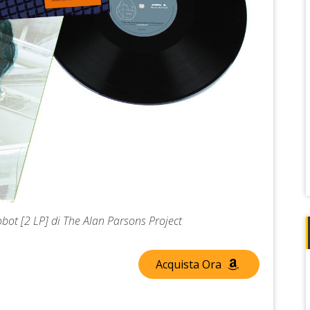
Robot [2 LP] di The Alan Parsons Project
Acquista Ora