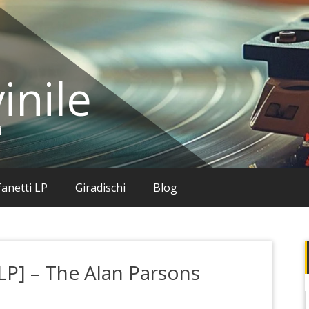
inile
i
anetti LP
Giradischi
Blog
 LP] – The Alan Parsons