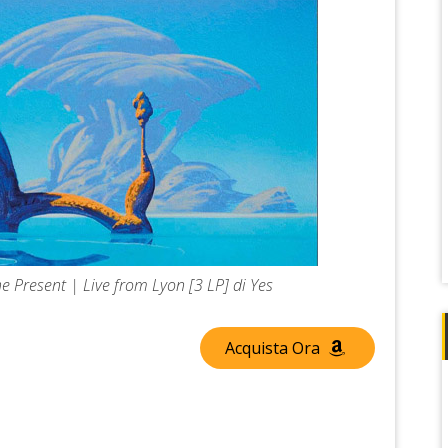
he Present | Live from Lyon [3 LP] di Yes
Acquista Ora