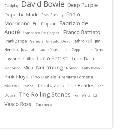
David Bowie
Deep Purple
Coldplay
Ennio
Depeche Mode
Elvis Presley
Fabrizio de
Morricone
Eric Clapton
Andrè
Franco Battiato
Francesco De Gregori
Jethro Tull
Frank Zappa
Jimi
Genesis
Grateful Dead
Hendrix
Jovanotti
Laura Pausini
Led Zeppelin
Le Orme
Lucio Battisti
Lucio Dalla
Ligabue
Litfiba
Neil Young
Mina
Madonna
Nomadi
Patty Pravo
Pink Floyd
Pino Daniele
Premiata Forneria
Renato Zero
The Beatles
Marconi
Prince
The
The Rolling Stones
Doors
U2
Tom Waits
Vasco Rossi
Zucchero