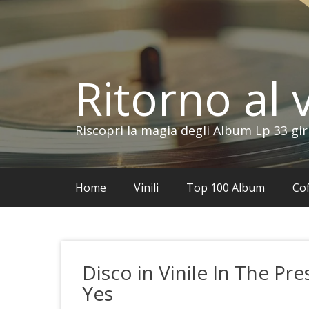
Vai
al
contenuto
Ritorno al v
Riscopri la magia degli Album Lp 33 gir
Home
Vinili
Top 100 Album
Cof
Disco in Vinile In The Pre
Yes