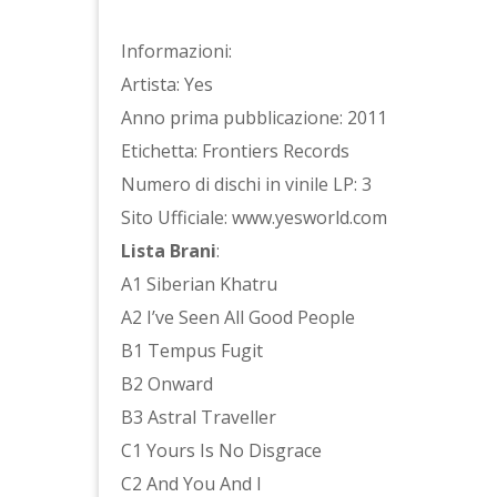
Informazioni:
Artista: Yes
Anno prima pubblicazione: 2011
Etichetta: Frontiers Records
Numero di dischi in vinile LP: 3
Sito Ufficiale: www.yesworld.com
Lista Brani
:
A1 Siberian Khatru
A2 I’ve Seen All Good People
B1 Tempus Fugit
B2 Onward
B3 Astral Traveller
C1 Yours Is No Disgrace
C2 And You And I