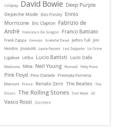
David Bowie
Deep Purple
Coldplay
Ennio
Depeche Mode
Elvis Presley
Fabrizio de
Morricone
Eric Clapton
Andrè
Franco Battiato
Francesco De Gregori
Jethro Tull
Frank Zappa
Jimi
Genesis
Grateful Dead
Hendrix
Jovanotti
Laura Pausini
Led Zeppelin
Le Orme
Lucio Battisti
Lucio Dalla
Ligabue
Litfiba
Neil Young
Mina
Madonna
Nomadi
Patty Pravo
Pink Floyd
Pino Daniele
Premiata Forneria
Renato Zero
The Beatles
Marconi
Prince
The
The Rolling Stones
Doors
U2
Tom Waits
Vasco Rossi
Zucchero