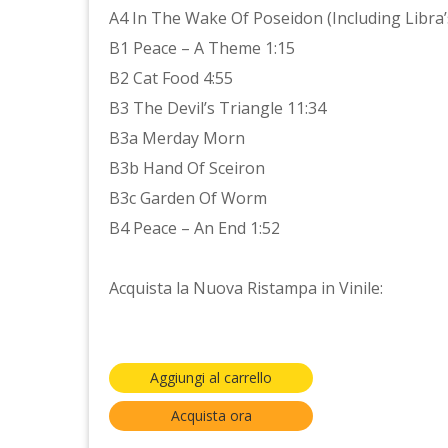
A4 In The Wake Of Poseidon (Including Libra
B1 Peace – A Theme 1:15
B2 Cat Food 4:55
B3 The Devil’s Triangle 11:34
B3a Merday Morn
B3b Hand Of Sceiron
B3c Garden Of Worm
B4 Peace – An End 1:52
Acquista la Nuova Ristampa in Vinile:
Aggiungi al carrello
Acquista ora