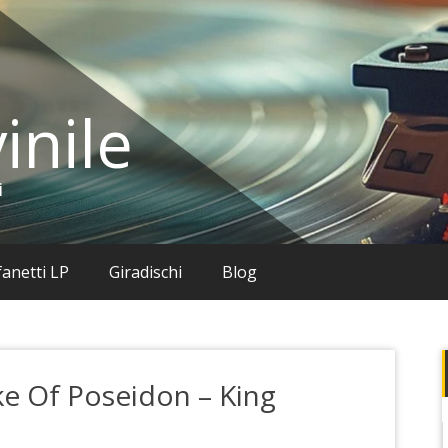
inile
i
anetti LP
Giradischi
Blog
ke Of Poseidon – King