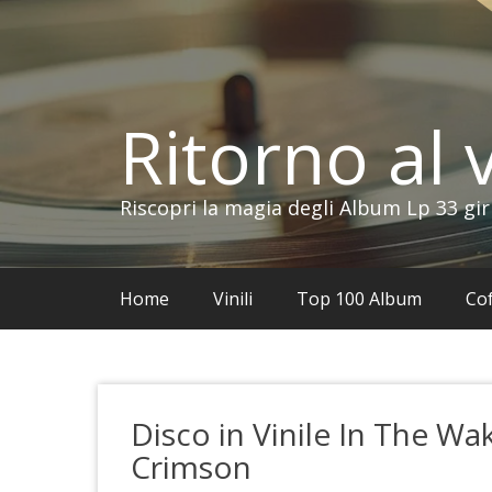
Vai
al
contenuto
Ritorno al v
Riscopri la magia degli Album Lp 33 gir
Home
Vinili
Top 100 Album
Cof
Disco in Vinile In The Wa
Crimson