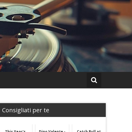
Consigliati per te
This Year's
Dino Valente -
Catch Bull at