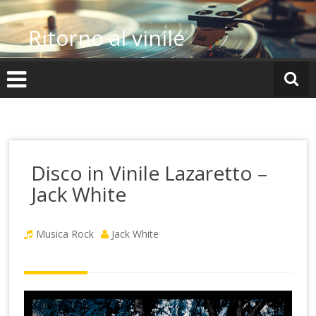
Vai
al
Ritorno al vinile
contenuto
Disco in Vinile Lazaretto –
Jack White
Musica Rock
Jack White