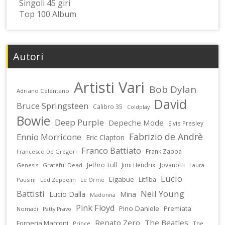
Singoli 45 giri
Top 100 Album
Autori
Artisti Vari
Bob Dylan
Adriano Celentano
David
Bruce Springsteen
Calibro 35
Coldplay
Bowie
Deep Purple
Depeche Mode
Elvis Presley
Fabrizio de Andrè
Ennio Morricone
Eric Clapton
Franco Battiato
Frank Zappa
Francesco De Gregori
Jethro Tull
Jimi Hendrix
Jovanotti
Genesis
Grateful Dead
Laura
Lucio
Ligabue
Litfiba
Pausini
Led Zeppelin
Le Orme
Battisti
Neil Young
Lucio Dalla
Mina
Madonna
Pink Floyd
Pino Daniele
Premiata
Nomadi
Patty Pravo
Renato Zero
The Beatles
Forneria Marconi
Prince
The