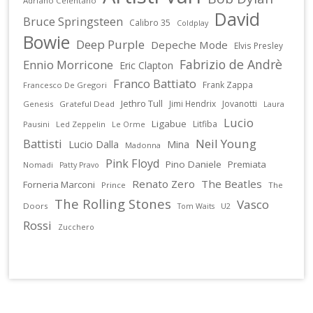
Adriano Celentano
David
Bruce Springsteen
Calibro 35
Coldplay
Bowie
Deep Purple
Depeche Mode
Elvis Presley
Fabrizio de Andrè
Ennio Morricone
Eric Clapton
Franco Battiato
Frank Zappa
Francesco De Gregori
Jethro Tull
Jimi Hendrix
Jovanotti
Genesis
Grateful Dead
Laura
Lucio
Ligabue
Litfiba
Pausini
Led Zeppelin
Le Orme
Battisti
Neil Young
Lucio Dalla
Mina
Madonna
Pink Floyd
Pino Daniele
Premiata
Nomadi
Patty Pravo
Renato Zero
The Beatles
Forneria Marconi
Prince
The
The Rolling Stones
Vasco
Doors
U2
Tom Waits
Rossi
Zucchero