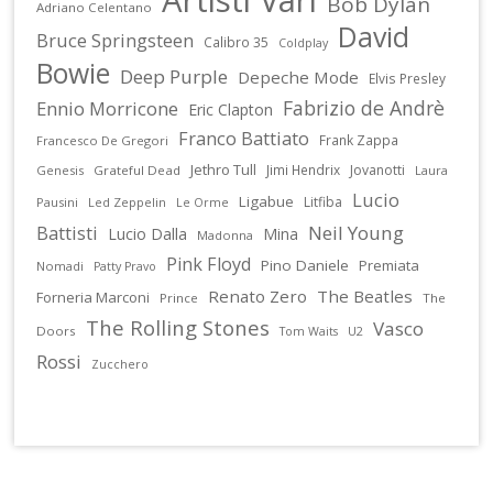
Bob Dylan
Adriano Celentano
David
Bruce Springsteen
Calibro 35
Coldplay
Bowie
Deep Purple
Depeche Mode
Elvis Presley
Fabrizio de Andrè
Ennio Morricone
Eric Clapton
Franco Battiato
Frank Zappa
Francesco De Gregori
Jethro Tull
Jimi Hendrix
Jovanotti
Genesis
Grateful Dead
Laura
Lucio
Ligabue
Litfiba
Pausini
Led Zeppelin
Le Orme
Battisti
Neil Young
Lucio Dalla
Mina
Madonna
Pink Floyd
Pino Daniele
Premiata
Nomadi
Patty Pravo
Renato Zero
The Beatles
Forneria Marconi
Prince
The
The Rolling Stones
Vasco
Doors
U2
Tom Waits
Rossi
Zucchero