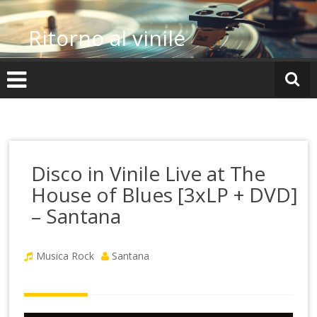
Vai
al
Ritorno al vinile
contenuto
Disco in Vinile Live at The
House of Blues [3xLP + DVD]
– Santana
Musica Rock
Santana