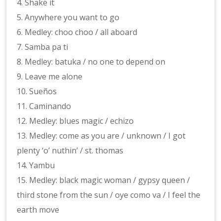
4. Shake it
5. Anywhere you want to go
6. Medley: choo choo / all aboard
7. Samba pa ti
8. Medley: batuka / no one to depend on
9. Leave me alone
10. Sueños
11. Caminando
12. Medley: blues magic / echizo
13. Medley: come as you are / unknown / I got
plenty ‘o’ nuthin’ / st. thomas
14. Yambu
15. Medley: black magic woman / gypsy queen /
third stone from the sun / oye como va / I feel the
earth move