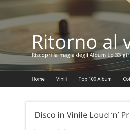
Vai
al
contenuto
Ritorno al v
Riscopri la magia degli Album Lp 33 gir
Home
Vinili
Top 100 Album
Cof
Disco in Vinile Loud ‘n’ 