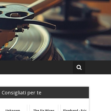
Consigliati per te
Unknown
The Six Wives
Slowhand - Eric