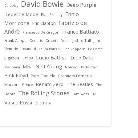
David Bowie
Deep Purple
Coldplay
Ennio
Depeche Mode
Elvis Presley
Fabrizio de
Morricone
Eric Clapton
Andrè
Franco Battiato
Francesco De Gregori
Jethro Tull
Frank Zappa
Jimi
Genesis
Grateful Dead
Hendrix
Jovanotti
Laura Pausini
Led Zeppelin
Le Orme
Lucio Battisti
Lucio Dalla
Ligabue
Litfiba
Neil Young
Mina
Madonna
Nomadi
Patty Pravo
Pink Floyd
Pino Daniele
Premiata Forneria
Renato Zero
The Beatles
Marconi
Prince
The
The Rolling Stones
Doors
U2
Tom Waits
Vasco Rossi
Zucchero