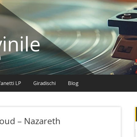
inile
i
anetti LP
Giradischi
Blog
Proud – Nazareth