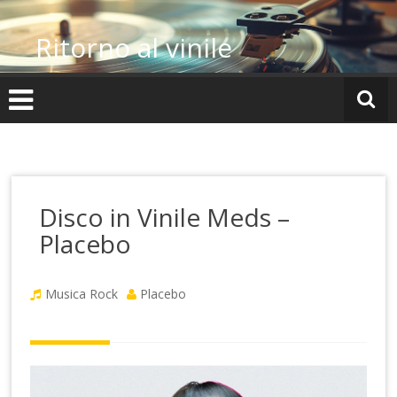
Vai
al
Ritorno al vinile
contenuto
Disco in Vinile Meds –
Placebo
Musica Rock
Placebo