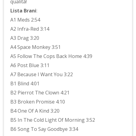
qualità!
Lista Brani
:
A1 Meds 2:54
A2 Infra-Red 3:14
A3 Drag 3:20
A4 Space Monkey 3:51
A5 Follow The Cops Back Home 4:39
A6 Post Blue 3:11
A7 Because I Want You 3:22
B1 Blind 4:01
B2 Pierrot The Clown 4:21
B3 Broken Promise 4:10
B4 One Of A Kind 3:20
B5 In The Cold Light Of Morning 3:52
B6 Song To Say Goodbye 3:34