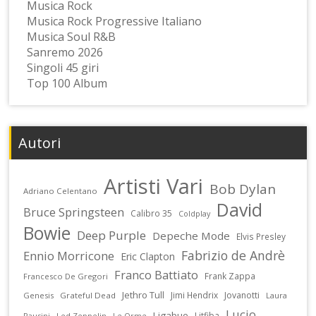
Musica Rock
Musica Rock Progressive Italiano
Musica Soul R&B
Sanremo 2026
Singoli 45 giri
Top 100 Album
Autori
Artisti Vari
Bob Dylan
Adriano Celentano
David
Bruce Springsteen
Calibro 35
Coldplay
Bowie
Deep Purple
Depeche Mode
Elvis Presley
Fabrizio de Andrè
Ennio Morricone
Eric Clapton
Franco Battiato
Frank Zappa
Francesco De Gregori
Jethro Tull
Jimi Hendrix
Jovanotti
Genesis
Grateful Dead
Laura
Lucio
Ligabue
Litfiba
Pausini
Led Zeppelin
Le Orme