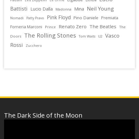
Battisti
Neil Young
Lucio Dalla
Mina
Madonna
Pink Floyd
Pino Daniele
Premiata
Nomadi
Patty Pravo
Renato Zero
The Beatles
Forneria Marconi
Prince
The
The Rolling Stones
Vasco
Doors
U2
Tom Waits
Rossi
Zucchero
The Dark Side of the Moon