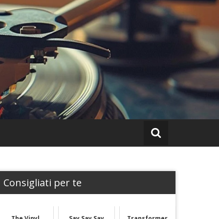
Consigliati per te
The Vinyl
Say Say Say
Transformer