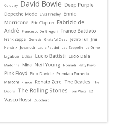
David Bowie
Deep Purple
Coldplay
Ennio
Depeche Mode
Elvis Presley
Fabrizio de
Morricone
Eric Clapton
Andrè
Franco Battiato
Francesco De Gregori
Jethro Tull
Frank Zappa
Jimi
Genesis
Grateful Dead
Hendrix
Jovanotti
Laura Pausini
Led Zeppelin
Le Orme
Lucio Battisti
Lucio Dalla
Ligabue
Litfiba
Neil Young
Mina
Madonna
Nomadi
Patty Pravo
Pink Floyd
Pino Daniele
Premiata Forneria
Renato Zero
The Beatles
Marconi
Prince
The
The Rolling Stones
Doors
U2
Tom Waits
Vasco Rossi
Zucchero