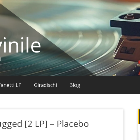
inile
i
anetti LP
Giradischi
Blog
ugged [2 LP] – Placebo