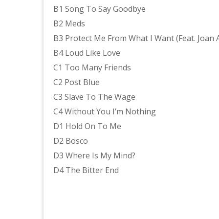
B1 Song To Say Goodbye
B2 Meds
B3 Protect Me From What I Want (Feat. Joan
B4 Loud Like Love
C1 Too Many Friends
C2 Post Blue
C3 Slave To The Wage
C4 Without You I’m Nothing
D1 Hold On To Me
D2 Bosco
D3 Where Is My Mind?
D4 The Bitter End