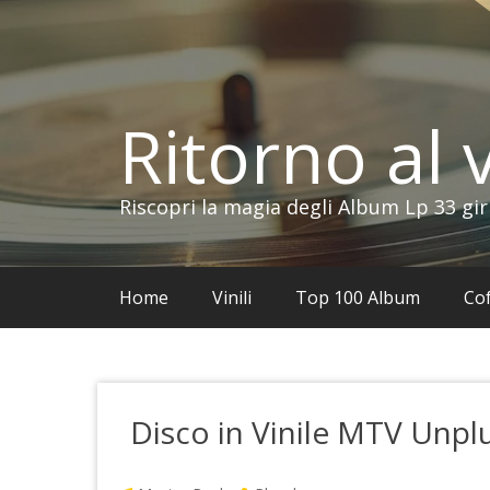
Vai
al
contenuto
Ritorno al v
Riscopri la magia degli Album Lp 33 gir
Home
Vinili
Top 100 Album
Cof
Disco in Vinile MTV Unpl