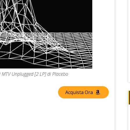
ri MTV Unplugged [2 LP] di Placebo
Acquista Ora