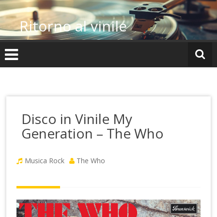
Vai
al
Ritorno al vinile
contenuto
Disco in Vinile My
Generation – The Who
Musica Rock
The Who