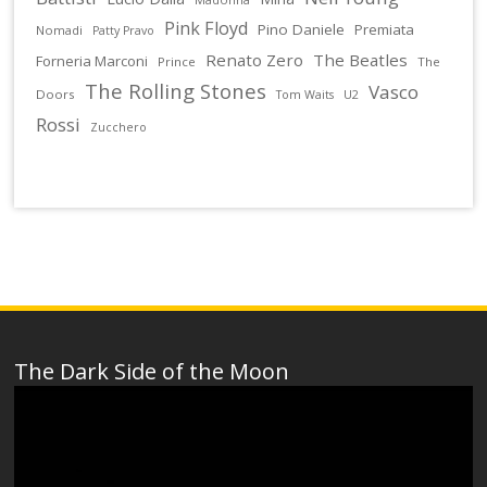
Pink Floyd
Pino Daniele
Premiata
Nomadi
Patty Pravo
Renato Zero
The Beatles
Forneria Marconi
Prince
The
The Rolling Stones
Vasco
Doors
U2
Tom Waits
Rossi
Zucchero
The Dark Side of the Moon