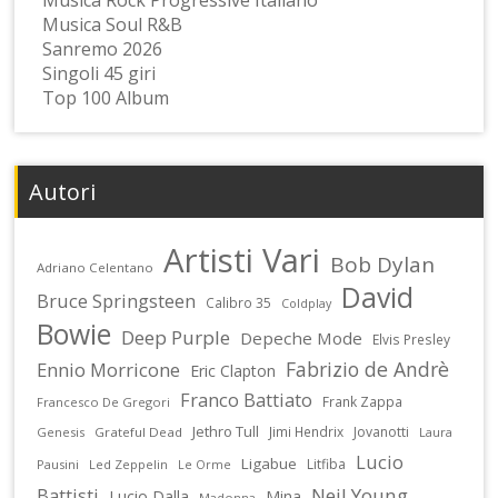
Musica Soul R&B
Sanremo 2026
Singoli 45 giri
Top 100 Album
Autori
Artisti Vari
Bob Dylan
Adriano Celentano
David
Bruce Springsteen
Calibro 35
Coldplay
Bowie
Deep Purple
Depeche Mode
Elvis Presley
Fabrizio de Andrè
Ennio Morricone
Eric Clapton
Franco Battiato
Frank Zappa
Francesco De Gregori
Jethro Tull
Jimi Hendrix
Jovanotti
Genesis
Grateful Dead
Laura
Lucio
Ligabue
Litfiba
Pausini
Led Zeppelin
Le Orme
Battisti
Neil Young
Lucio Dalla
Mina
Madonna