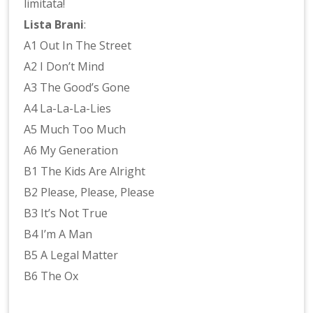
limitata!
Lista Brani
:
A1 Out In The Street
A2 I Don’t Mind
A3 The Good’s Gone
A4 La-La-La-Lies
A5 Much Too Much
A6 My Generation
B1 The Kids Are Alright
B2 Please, Please, Please
B3 It’s Not True
B4 I’m A Man
B5 A Legal Matter
B6 The Ox