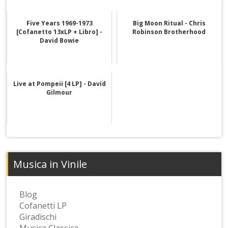
Five Years 1969-1973
Big Moon Ritual - Chris
[Cofanetto 13xLP + Libro] -
Robinson Brotherhood
David Bowie
Live at Pompeii [4 LP] - David
Gilmour
Musica in Vinile
Blog
Cofanetti LP
Giradischi
Musica Classica