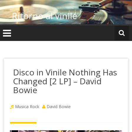
Vai
al
Ritorno al vinile
contenuto
Disco in Vinile Nothing Has
Changed [2 LP] – David
Bowie
Musica Rock
David Bowie