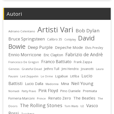
Autori
Artisti Vari
Bob Dylan
Adriano Celentano
David
Bruce Springsteen
Calibro 35
Coldplay
Bowie
Deep Purple
Depeche Mode
Elvis Presley
Fabrizio de Andrè
Ennio Morricone
Eric Clapton
Franco Battiato
Frank Zappa
Francesco De Gregori
Jethro Tull
Jimi Hendrix
Jovanotti
Genesis
Grateful Dead
Laura
Lucio
Ligabue
Litfiba
Pausini
Led Zeppelin
Le Orme
Battisti
Neil Young
Lucio Dalla
Mina
Madonna
Pink Floyd
Pino Daniele
Premiata
Nomadi
Patty Pravo
Renato Zero
The Beatles
Forneria Marconi
Prince
The
The Rolling Stones
Vasco
Doors
U2
Tom Waits
Rossi
Zucchero