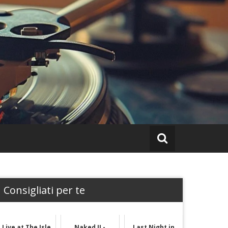
Consigliati per te
Live at The Isle
Naked II -
Last Night in