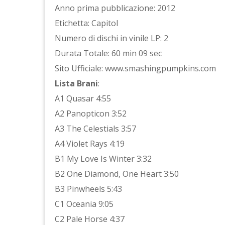
Anno prima pubblicazione: 2012
Etichetta: Capitol
Numero di dischi in vinile LP: 2
Durata Totale: 60 min 09 sec
Sito Ufficiale: www.smashingpumpkins.com
Lista Brani
:
A1 Quasar 4:55
A2 Panopticon 3:52
A3 The Celestials 3:57
A4 Violet Rays 4:19
B1 My Love Is Winter 3:32
B2 One Diamond, One Heart 3:50
B3 Pinwheels 5:43
C1 Oceania 9:05
C2 Pale Horse 4:37