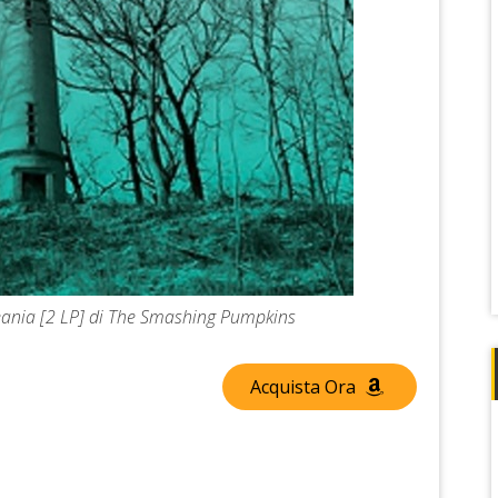
ceania [2 LP] di The Smashing Pumpkins
Acquista Ora