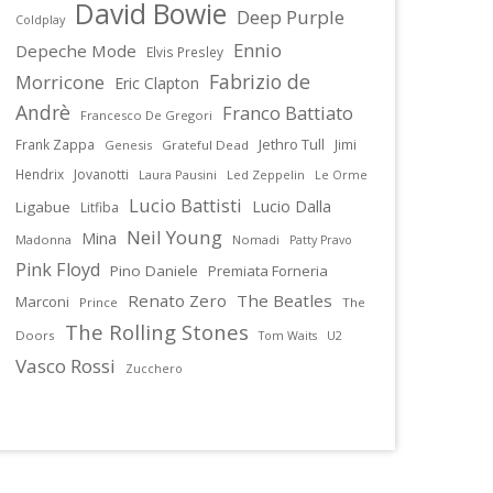
David Bowie
Deep Purple
Coldplay
Ennio
Depeche Mode
Elvis Presley
Fabrizio de
Morricone
Eric Clapton
Andrè
Franco Battiato
Francesco De Gregori
Jethro Tull
Frank Zappa
Jimi
Genesis
Grateful Dead
Hendrix
Jovanotti
Laura Pausini
Led Zeppelin
Le Orme
Lucio Battisti
Lucio Dalla
Ligabue
Litfiba
Neil Young
Mina
Madonna
Nomadi
Patty Pravo
Pink Floyd
Pino Daniele
Premiata Forneria
Renato Zero
The Beatles
Marconi
Prince
The
The Rolling Stones
Doors
U2
Tom Waits
Vasco Rossi
Zucchero