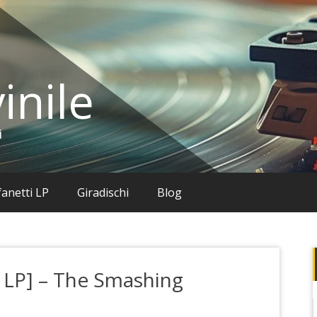
inile
i
anetti LP
Giradischi
Blog
2 LP] – The Smashing