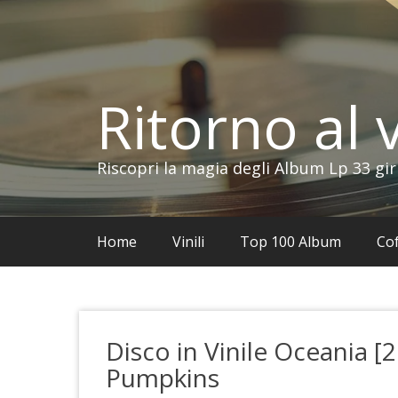
Vai
al
contenuto
Ritorno al v
Riscopri la magia degli Album Lp 33 gir
Home
Vinili
Top 100 Album
Cof
Disco in Vinile Oceania [
Pumpkins